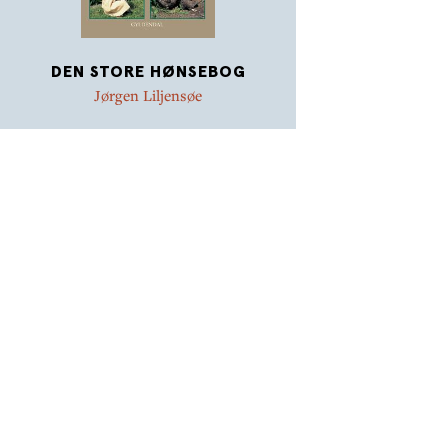
DEN STORE HØNSEBOG
Jørgen Liljensøe