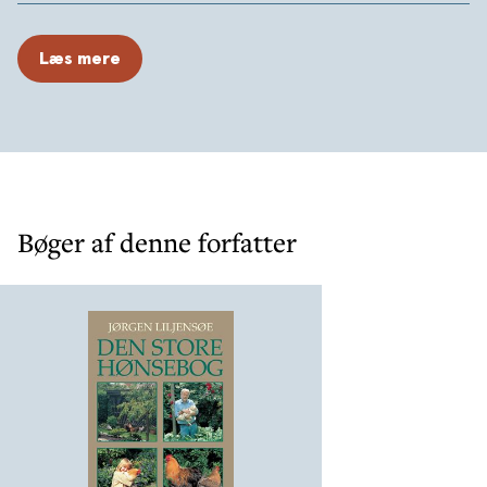
for den, der vil holde høns i haven. Den beskriver mere
end 80 hønseracer, heraf over 50 illustreret med
Læs mere
farvefotos. Den fortæller alt om avl og arvelighed,
pasning og pleje, indretning af hønsehus og voliere og
fodring med fødeemner fra haven og naturen.
Denne reviderede udgave af bogen er blevet udvidet
med nye afsnit om krydsningsavl og rotationsavl samt en
decideret produktionsplan for den, der gerne vil være
Bøger af denne forfatter
selvforsynende med æg og sundt, fedtfattigt,
næringsrigt kød.
Jørgen Liljensøe er i dag vor bedst kendte og mest
populære forfatter til bøger om dyr. Flere af hans bøger
er blevet klassikere på området.
DEN STORE HØNSEBOG er den ultimative bog om høns.
Alle bogens fotografier er i farver.