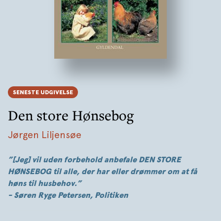
SENESTE UDGIVELSE
Den store Hønsebog
Jørgen Liljensøe
”[Jeg] vil uden forbehold anbefale DEN STORE
HØNSEBOG til alle, der har eller drømmer om at få
høns til husbehov.”
- Søren Ryge Petersen, Politiken
DEN STORE HØNSEBOG er den mest omfattende bog