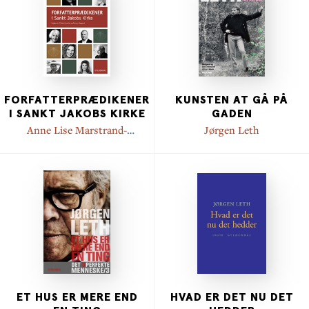
FORFATTERPRÆDIKENER
KUNSTEN AT GÅ PÅ
I SANKT JAKOBS KIRKE
GADEN
Anne Lise Marstrand-
Jørgen Leth
Jørgensen
,
Hanne Marie
Svendsen
,
Ursula Andkjær
Olsen
,
Jørgen Leth
,
Jens
Smærup Sørensen
,
Suzanne
Brøgger
,
Pablo Llambías
,
Hans
Edvard Nørregård-Nielsen
,
Kristian Ditlev Jensen
,
Leif
Davidsen
,
Katrine Grünfeld
,
Bodil Steensen-Leth
,
Dy
Plambeck
,
Bjørn Rasmussen
,
Rune T. Kidde
,
Hanne Ørstavik
ET HUS ER MERE END
HVAD ER DET NU DET