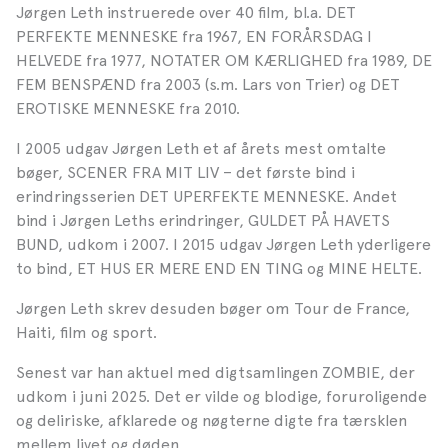
Jørgen Leth instruerede over 40 film, bl.a. DET
PERFEKTE MENNESKE fra 1967, EN FORÅRSDAG I
HELVEDE fra 1977, NOTATER OM KÆRLIGHED fra 1989, DE
FEM BENSPÆND fra 2003 (s.m. Lars von Trier) og DET
EROTISKE MENNESKE fra 2010.
I 2005 udgav Jørgen Leth et af årets mest omtalte
bøger, SCENER FRA MIT LIV – det første bind i
erindringsserien DET UPERFEKTE MENNESKE. Andet
bind i Jørgen Leths erindringer, GULDET PÅ HAVETS
BUND, udkom i 2007. I 2015 udgav Jørgen Leth yderligere
to bind, ET HUS ER MERE END EN TING og MINE HELTE.
Jørgen Leth skrev desuden bøger om Tour de France,
Haiti, film og sport.
Senest var han aktuel med digtsamlingen ZOMBIE, der
udkom i juni 2025. Det er vilde og blodige, foruroligende
og deliriske, afklarede og nøgterne digte fra
tærsklen
mellem livet og døden.