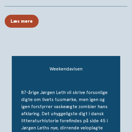
gør ikke noget, at det gør lidt ondt.
Læs mere
Weekendavisen
87-årige Jørgen Leth vil skrive forsonlige
digte om livets tusmørke, men igen og
igen forstyrrer vaskeægte zombier hans
afklaring. Det uhyggeligste digt i dansk
litteraturhistorie forefindes på side 45 i
Jørgen Leths nye, dirrende veloplagte