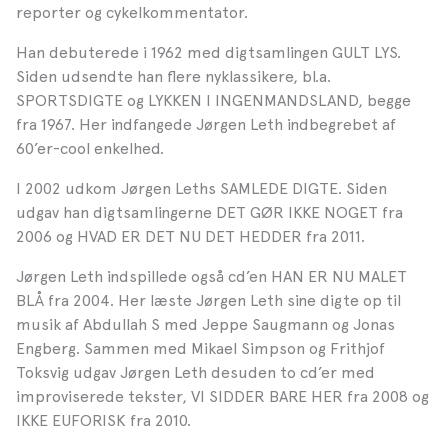
reporter og cykelkommentator.
Han debuterede i 1962 med digtsamlingen GULT LYS.
Siden udsendte han flere nyklassikere, bl.a.
SPORTSDIGTE og LYKKEN I INGENMANDSLAND, begge
fra 1967. Her indfangede Jørgen Leth indbegrebet af
60’er-cool enkelhed.
I 2002 udkom Jørgen Leths SAMLEDE DIGTE. Siden
udgav han digtsamlingerne DET GØR IKKE NOGET fra
2006 og HVAD ER DET NU DET HEDDER fra 2011.
Jørgen Leth indspillede også cd’en HAN ER NU MALET
BLÅ fra 2004. Her læste Jørgen Leth sine digte op til
musik af Abdullah S med Jeppe Saugmann og Jonas
Engberg. Sammen med Mikael Simpson og Frithjof
Toksvig udgav Jørgen Leth desuden to cd’er med
improviserede tekster, VI SIDDER BARE HER fra 2008 og
IKKE EUFORISK fra 2010.