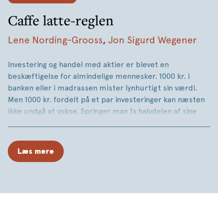
Caffe latte-reglen
Lene Nording-Grooss
,
Jon Sigurd Wegener
Investering og handel med aktier er blevet en
beskæftigelse for almindelige mennesker. 1000 kr. i
banken eller i madrassen mister lynhurtigt sin værdi.
Men 1000 kr. fordelt på et par investeringer kan næsten
ikke undgå at vokse. Springer man fx halvdelen af sine
caffe latter over, har man allerede en god portion penge
til at investere.
Læs mere
Denne bog fortæller – med en stærk baggrund i både
økonomi og hjerneforskning – hvordan man kommer
i gang med at investere, og hvordan man bliver bedre.
Mange bøger om investering anbefaler, at man parkerer
sine følelser på sidelinjen og træffer beslutninger med