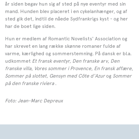
år siden begav hun sig af sted på nye eventyr med sin
mand. Hunden blev placeret i en cykelanhænger, og af
sted gik det, indtil de nåede Sydfrankrigs kyst - og her
har de boet lige siden.
Hun er medlem af Romantic Novelists' Association og
har skrevet en lang række skønne romaner fulde af
varme, kærlighed og sommerstemning. På dansk er bl.a.
udkommet
Et fransk eventyr, Den franske arv,
Den
franske villa
,
Vores sommer i Provence
,
En fransk affære
,
Sommer på slottet, Gensyn med Côte d'Azur
og
Sommer
på den franske riviera
.
Foto: Jean-Marc Depreux