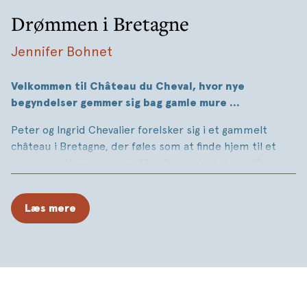
Drømmen i Bretagne
Jennifer Bohnet
Velkommen til Château du Cheval, hvor nye
begyndelser gemmer sig bag gamle mure …
Peter og Ingrid Chevalier forelsker sig i et gammelt
château i Bretagne, der føles som at finde hjem til et
sted, de altid har savnet. Men for at slottet kan få lov at
blomstre igen, kræver drømme både kærlighed,
tålmodighed og en omfattende renovering.
Læs mere
Da Sasha flytter ind i en tidligere tjenestebolig på
slottets grund, drømmer hun om en ny begyndelse. Med
en frisk start håber hun på at hele sit knuste hjerte –
men livet tager en uventet drejning, da den jordnære
landmand Jean Paul med de varme øjne pludselig får
hendes hjerte til at slå lidt hurtigere, hver gang hun ser