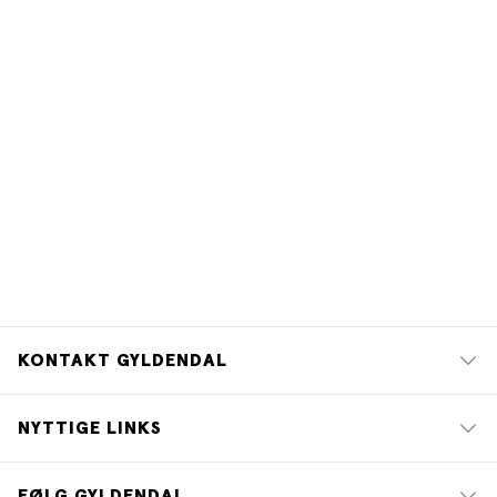
og sommerstemning. Et skønt og varmt persongalleri.”
–
Bogblogger.dk
”Rigtig hyggelig bog om at finde nye retninger i livet, ny
kærlighed og nye venskaber.”
–
Bøgerne i mit liv
”En skøn og varm feriebog.”
–
Bogblogger.dk
KONTAKT GYLDENDAL
NYTTIGE LINKS
FØLG GYLDENDAL