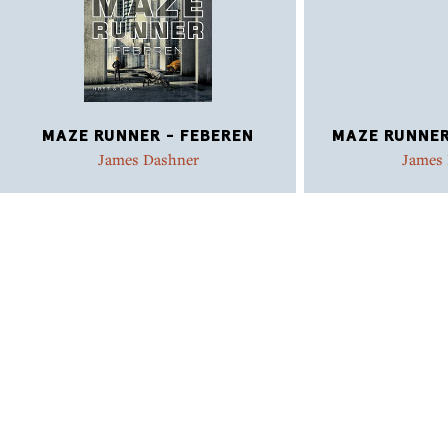
som nummer 5 i rækken.
MAZE RUNNER - FEBEREN
MAZE RUNNER
James Dashner
James