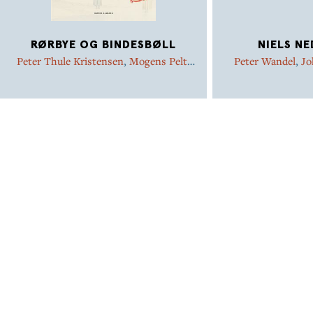
RØRBYE OG BINDESBØLL
NIELS N
Peter Thule Kristensen
,
Mogens Pelt
,
Peter Wandel
,
Jo
Jesper Svenningsen
,
Jakob Skovgaard-
Skovgaard-Peter
Petersen
,
Joachim Meyer
,
Anette
Lindbøg Karlsen