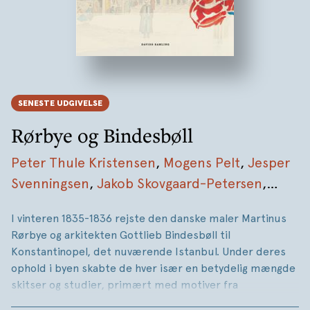
SENESTE UDGIVELSE
Rørbye og Bindesbøll
Peter Thule Kristensen
,
Mogens Pelt
,
Jesper
Svenningsen
,
Jakob Skovgaard-Petersen
,
Joachim Meyer
,
Anette Lindbøg Karlsen
I vinteren 1835-1836 rejste den danske maler Martinus
Rørbye og arkitekten Gottlieb Bindesbøll til
Konstantinopel, det nuværende Istanbul. Under deres
ophold i byen skabte de hver især en betydelig mængde
skitser og studier, primært med motiver fra
hverdagslivet og arkitekturen, og begge viste stor