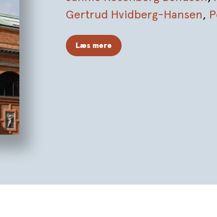
Gertrud Hvidberg-Hansen
,
P
Kristensen
,
Mogens A. Morg
Læs mere
Kleis
,
Martin Søberg
,
Kasper 
Grønne
,
Anne Jonstrup Sim
Lindholdt
,
Jakob Ingemann P
Cristofoli
,
Ida Carnera
,
Jesp
Christiansen
,
Eva Tind
,
Sophi
Itona Westerberg