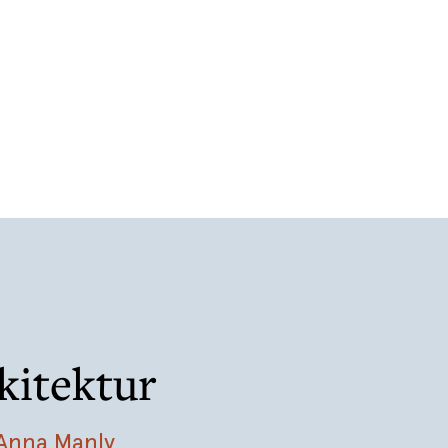
kitektur
Anna Manly
,