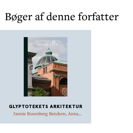
Bøger af denne forfatter
GLYPTOTEKETS ARKITEKTUR
Jannie Rosenberg Bendsen
,
Anna
Manly
,
Gertrud Hvidberg-Hansen
,
Peter Thule Kristensen
,
Mogens A.
Morgen
,
Birgitte Kleis
,
Martin Søberg
,