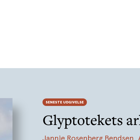
SENESTE UDGIVELSE
Glyptotekets ar
Jannie Rosenberg Bendsen
,