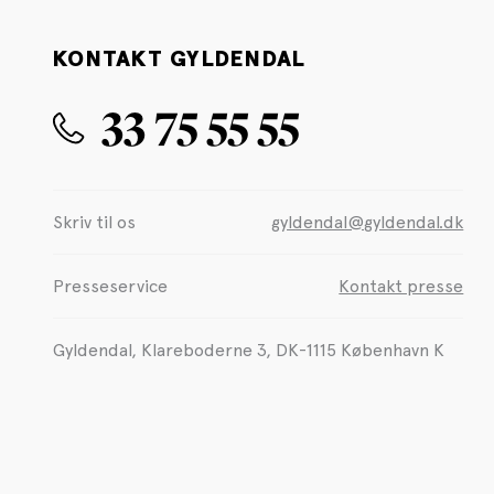
KONTAKT GYLDENDAL
33 75 55 55
Skriv til os
gyldendal@gyldendal.dk
Presseservice
Kontakt presse
Gyldendal, Klareboderne 3, DK-1115 København K