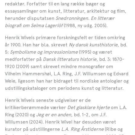
redaktør. Forfatter til en lang række bøger og
essaysamlinger om kunst, litteratur, arkitektur og film,
herunder disputatsen
Snedronningen. En litterær
biografi om Selma Lagerlöf
(1988, ny udg. 2005).
Henrik Wivels primære forskningsfelt er tiden omkring
år 1900. Han har bl.a. skrevet
Ny dansk kunsthistorie
, bd.
5:
Symbolisme og impressionisme
(1995) og været
medforfatter på
Dansk litteraturs historie
, bd. 3: 1870-
1920 (2009) samt skrevet mindre monografier om
Vilhelm Hammershøi, L.A. Ring, J.F. Willumsen og Edvard
Weie, ligesom han har bidraget til nordiske antologier og
udstillingskataloger om periodens kunst og litteratur.
Henrik Wivels seneste udgivelser er de
kritikerberømmede værker
Det glasklare hjerte
om L.A.
Ring (2020) og
Jeg er en anden
, bd. 1-2, om J.F.
Willumsen (2024). Henrik Wivel har desuden været
kurator på udstillingerne
L.A. Ring Årstiderne
(Ribe og