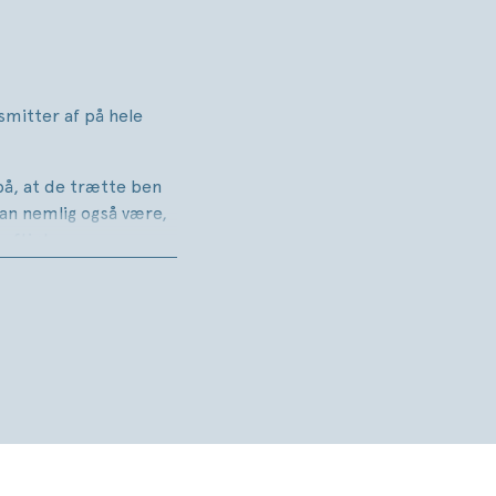
smitter af på hele
på, at de trætte ben
kan nemlig også være,
uftigt.
lle Gotved alt, hvad
en, kredsløbets
nker, man kan påføre
r aldrig for sent at
 er vise alt det, man
e – eller undgå dem.
tografier.