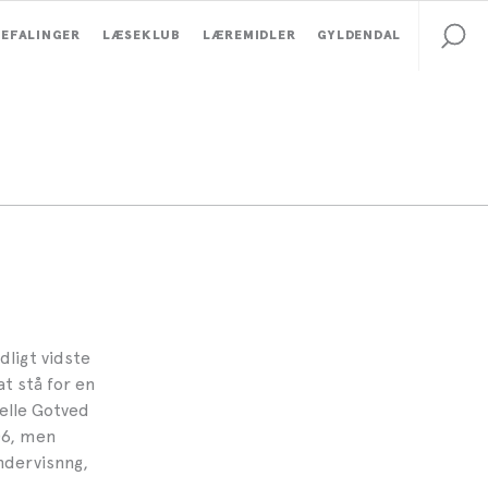
EFALINGER
LÆSEKLUB
LÆREMIDLER
GYLDENDAL
dligt vidste
at stå for en
Helle Gotved
06, men
ndervisnng,