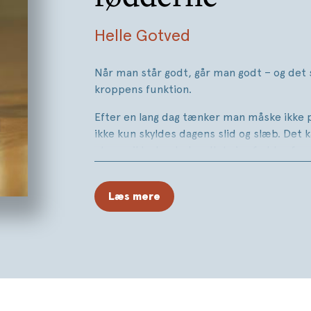
Helle Gotved
Når man står godt, går man godt – og det 
kroppens funktion.
Efter en lang dag tænker man måske ikke 
ikke kun skyldes dagens slid og slæb. Det 
at man ikke har behandlet sine fødder forn
I
Ha’ det bedre med fødderne
fortæller He
der er værd at vide om fødder: opbygning
Læs mere
betydning, alle de mange forskellige skava
sin fødder, strømper, fodtøj osv. Men det e
gøre noget ved det, og bogens hovedformål
kan gøre meget for at rette op på skadern
Øvelserne er illustreret med instruktive fo