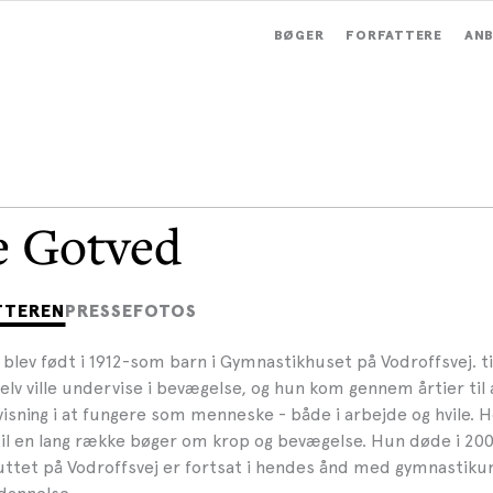
BØGER
FORFATTERE
ANB
e Gotved
TTEREN
PRESSEFOTOS
blev født i 1912-som barn i Gymnastikhuset på Vodroffsvej. ti
elv ville undervise i bevægelse, og hun kom gennem årtier til 
isning i at fungere som menneske - både i arbejde og hvile. 
 til en lang række bøger om krop og bevægelse. Hun døde i 20
uttet på Vodroffsvej er fortsat i hendes ånd med gymnastiku