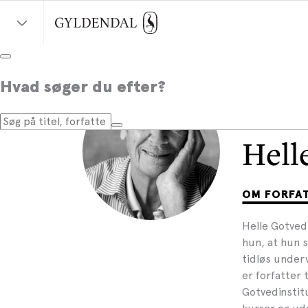
Hvad søger du efter?
Hell
OM FORFA
Helle Gotved 
hun, at hun s
tidløs underv
er forfatter
Gotvedinstit