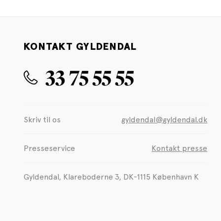
KONTAKT GYLDENDAL
33 75 55 55
Skriv til os
gyldendal@gyldendal.dk
Presseservice
Kontakt presse
Gyldendal, Klareboderne 3, DK-1115 København K