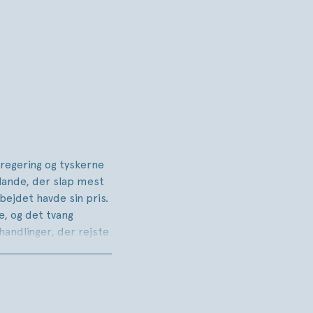
regering og tyskerne
lande, der slap mest
jdet havde sin pris.
e, og det tvang
handlinger, der rejste
ne dybe spor i den
ans Kirchhoff et
litikken og dens