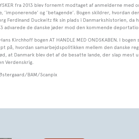
SKER fra 2013 blev fornemt modtaget af anmelderne med 
, ’imponerende’ og ’betagende’. Bogen skildrer, hvordan de
g Ferdinand Duckwitz fik sin plads i Danmarkshistorien, da h
943 advarede de danske jøder mod den kommende deportatio
 Hans Kirchhoff bogen AT HANDLE MED ONDSKABEN. I bogen st
rpt på, hvordan samarbejdspolitikken mellem den danske reg
ød, at Danmark blev det af de besatte lande, der slap mest 
n Verdenskrig.
 Østergaard/BAM/Scanpix