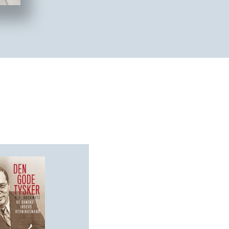
historiske forløb og søger ikke mindst ba
moraliseren og fordømmelse for at forklar