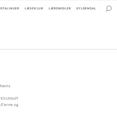
EFALINGER
LÆSEKLUB
LÆREMIDLER
GYLDENDAL
nhavns
 Kirchhoff
40’erne og