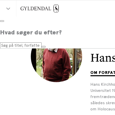
Hvad søger du efter?
Hans
OM FORFA
Hans Kirchhof
Universitet 
fremtrædende
således skrev
om Holocaus