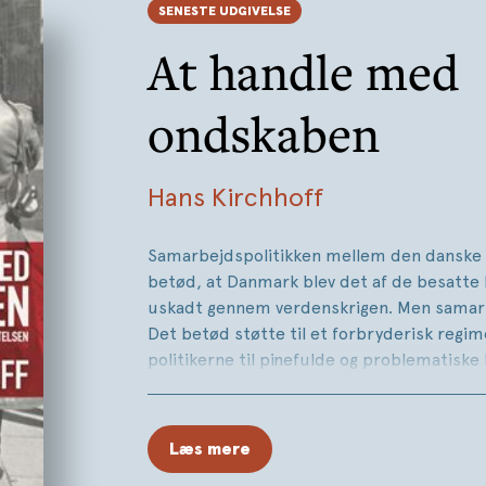
SENESTE UDGIVELSE
At handle med
ondskaben
Hans Kirchhoff
Samarbejdspolitikken mellem den danske 
betød, at Danmark blev det af de besatte 
uskadt gennem verdenskrigen. Men samarbe
Det betød støtte til et forbryderisk regim
politikerne til pinefulde og problematiske 
til opposition og modstand.
Samarbejdspolitikken har siden trukket si
Læs mere
offentlige debat, med denne bog kaster H
skarpt og personligt blik på samarbejdspo