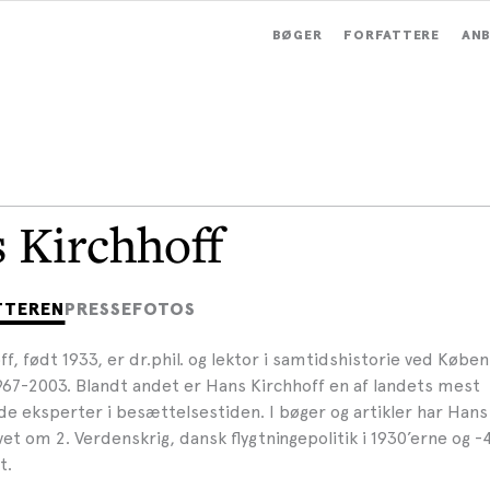
BØGER
FORFATTERE
ANB
 Kirchhoff
TTEREN
PRESSEFOTOS
f, født 1933, er dr.phil. og lektor i samtidshistorie ved Købe
1967-2003. Blandt andet er Hans Kirchhoff en af landets mest
 eksperter i besættelsestiden. I bøger og artikler har Hans
et om 2. Verdenskrig, dansk flygtningepolitik i 1930’erne og -
t.