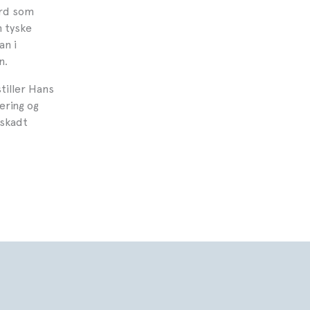
ord som
n tyske
an i
n.
iller Hans
ering og
uskadt