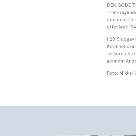
DEN GODE TY
’fremragende
diplomat Geor
efteråret 1
I 2015 udgav
Kirchhof ska
tyskerne bet
gennem Ande
Foto: Mikkel