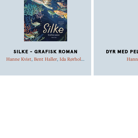
SILKE - GRAFISK ROMAN
DYR MED PE
Hanne Kvist
,
Bent Haller
,
Ida Rørholm
Hann
Davidsen