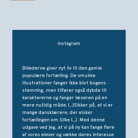
til den, man føler sig som. Hanne Kvist har srkevet
manuskriptet til den grafiske roman, der bygger på Bent
Hallers berømte børnebog, og Ida Rørholm Davidsen
står bag de smukke illustrationer.
Instagram
Billederne giver nyt liv til den gamle
populære fortælling. De smukke
illustrationer fanger ikke blot bogens
stemning, men tilfører også dybde til
karaktererne og fanger læseren på en
mere nutidig måde. (...)Sikker på, at vi er
mange dansklærere, der elsker
fortællingen om Silke (...) Med denne
udgave ved jeg, at vi på ny kan fange flere
af vores elever og vække deres interesse