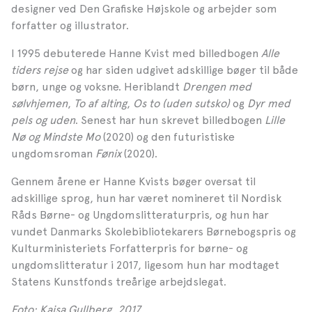
designer ved Den Grafiske Højskole og arbejder som
forfatter og illustrator.
I 1995 debuterede Hanne Kvist med billedbogen
Alle
tiders rejse
og har siden udgivet adskillige bøger til både
børn, unge og voksne. Heriblandt
Drengen med
sølvhjemen
,
To af alting
,
Os to (uden sutsko)
og
Dyr med
pels og uden
. Senest har hun skrevet billedbogen
Lille
Nø og Mindste Mo
(2020) og den futuristiske
ungdomsroman
Fønix
(2020).
Gennem årene er Hanne Kvists bøger oversat til
adskillige sprog, hun har været nomineret til Nordisk
Råds Børne- og Ungdomslitteraturpris, og hun har
vundet Danmarks Skolebibliotekarers Børnebogspris og
Kulturministeriets Forfatterpris for børne- og
ungdomslitteratur i 2017, ligesom hun har modtaget
Statens Kunstfonds treårige arbejdslegat.
Foto: Kajsa Gullberg, 2017