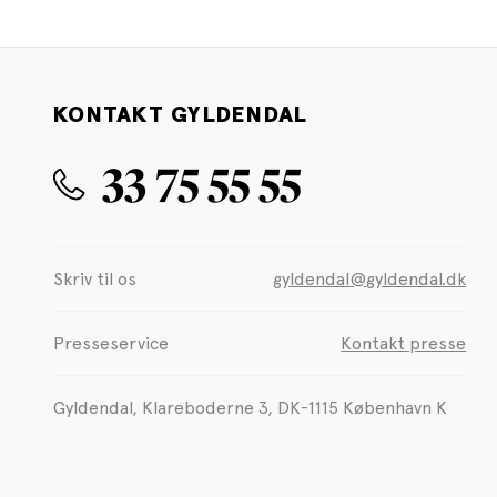
KONTAKT GYLDENDAL
33 75 55 55
Skriv til os
gyldendal@gyldendal.dk
Presseservice
Kontakt presse
Gyldendal, Klareboderne 3, DK-1115 København K