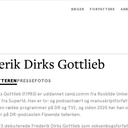
BØGER
FORFATTERE
ANB
erik Dirks Gottlieb
TTEREN
PRESSEFOTOS
s Gottlieb (f.1983) er uddannet cand.comm fra Roskilde Unive
 fra Super16. Han er tv- og podcastvært og manuskriptforfatt
 en række programmer på DR og TV2, og siden 2020 har han 
er på DR-podcasten Flyvende tallerken.
23 debuterede Frederik Dirks Gottlieb som voksenbogsforfa