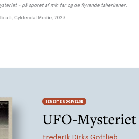
steriet - på sporet af min far og de flyvende tallerkener
.
lbiati, Gyldendal Medie, 2023
SENESTE UDGIVELSE
UFO-Mysteriet
Frederik Dirks Gottlieb