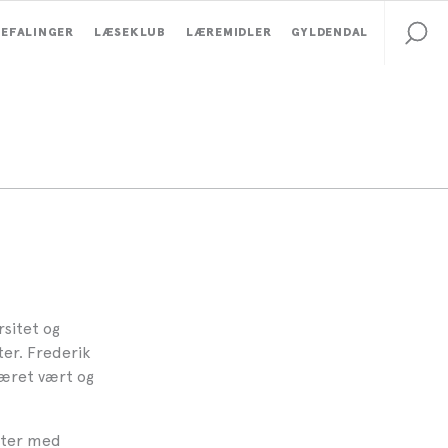
EFALINGER
LÆSEKLUB
LÆREMIDLER
GYLDENDAL
rsitet og
er. Frederik
været vært og
tter med