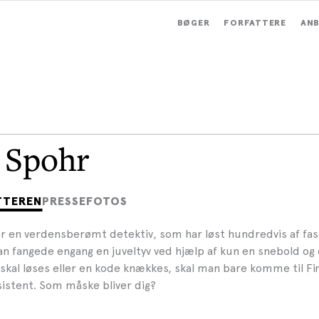
BØGER
FORFATTERE
ANB
 Spohr
TTEREN
PRESSEFOTOS
r en verdensberømt detektiv, som har løst hundredvis af fa
n fangede engang en juveltyv ved hjælp af kun en snebold og e
 skal løses eller en kode knækkes, skal man bare komme til Fi
sistent. Som måske bliver dig?