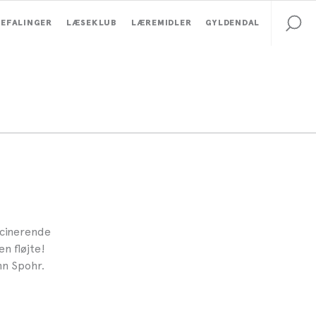
EFALINGER
LÆSEKLUB
LÆREMIDLER
GYLDENDAL
scinerende
n fløjte!
nn Spohr.