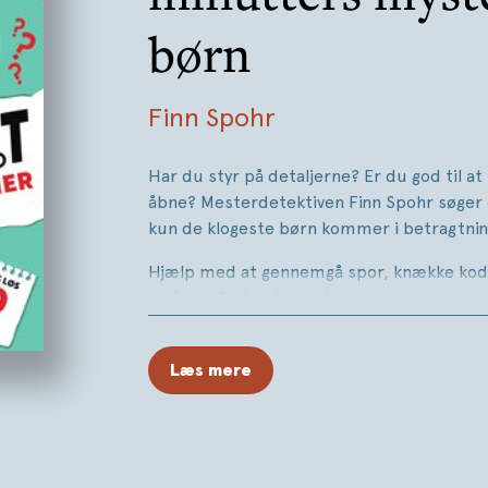
børn
Finn Spohr
Har du styr på detaljerne? Er du god til at
åbne? Mesterdetektiven Finn Spohr søger 
kun de klogeste børn kommer i betragtni
Hjælp med at gennemgå spor, knække kod
og fange forbrydere - bogens sjove myster
og en læser med hovedet skruet rigtigt på.
gåderne korrekt, gør Finn Spohr DIG til sin
Læs mere
CLUEDUNNIT
er en sjov og legende bog, hv
læses og løses. Mest for børn - men reste
gætte med.