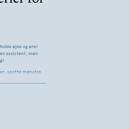
 holde øjne og ører
en assistent, men
ng!
er, spotte mønstre
ier kræver logisk sans
 Og hvis du løser alle
 assistent!
or 60 korte gåder skal
n af familien må gerne