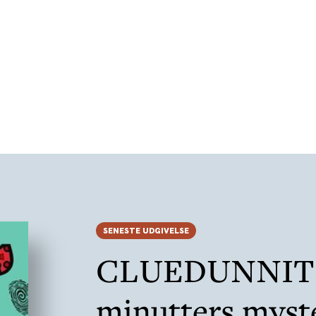
SENESTE UDGIVELSE
CLUEDUNNIT 
minutters myste