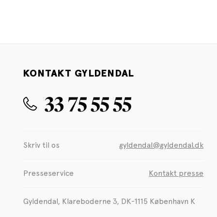
KONTAKT GYLDENDAL
33 75 55 55
Skriv til os
gyldendal@gyldendal.dk
Presseservice
Kontakt presse
Gyldendal, Klareboderne 3, DK-1115 København K