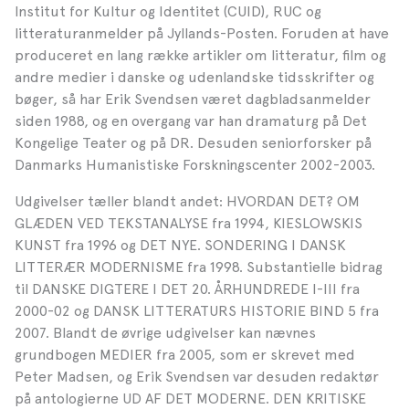
Institut for Kultur og Identitet (CUID), RUC og
litteraturanmelder på Jyllands-Posten. Foruden at have
produceret en lang række artikler om litteratur, film og
andre medier i danske og udenlandske tidsskrifter og
bøger, så har Erik Svendsen været dagbladsanmelder
siden 1988, og en overgang var han dramaturg på Det
Kongelige Teater og på DR. Desuden seniorforsker på
Danmarks Humanistiske Forskningscenter 2002-2003.
Udgivelser tæller blandt andet: HVORDAN DET? OM
GLÆDEN VED TEKSTANALYSE fra 1994, KIESLOWSKIS
KUNST fra 1996 og DET NYE. SONDERING I DANSK
LITTERÆR MODERNISME fra 1998. Substantielle bidrag
til DANSKE DIGTERE I DET 20. ÅRHUNDREDE I-III fra
2000-02 og DANSK LITTERATURS HISTORIE BIND 5 fra
2007. Blandt de øvrige udgivelser kan nævnes
grundbogen MEDIER fra 2005, som er skrevet med
Peter Madsen, og Erik Svendsen var desuden redaktør
på antologierne UD AF DET MODERNE. DEN KRITISKE