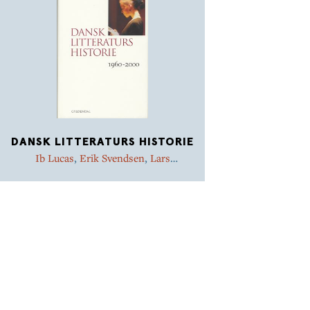
DANSK LITTERATURS HISTORIE
Ib Lucas
,
Erik Svendsen
,
Lars
Handesten
,
Martin Zerlang
,
Marianne
Barlyng