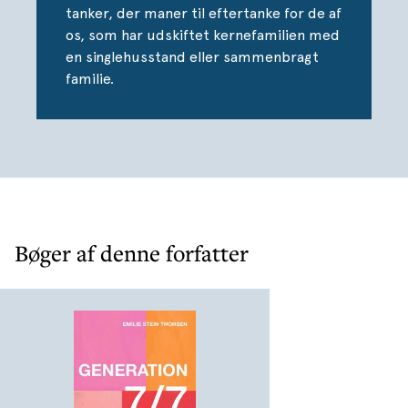
følelsesmæssigt. Det gjaldt om at være omstillingsparat
tanker, der maner til eftertanke for de af
og passe ind og til tider følte jeg mig som den midterste
os, som har udskiftet kernefamilien med
firkant i et kludetæppe.” - Uddrag fra bogen
en singlehusstand eller sammenbragt
familie.
Bøger af denne forfatter