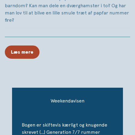
barndom? Kan man dele en dværghamster i to? Og har
man lov til at blive en lille smule træt af papfar nummer
fire?
Generation 7/7
er tanker og barndomserindringer fra
Emilie Stein Thorsen og 25 andre skilsmissebørn fra
90’erne. Nogen var skilsmissebørn, før de kunne tale,
Læs mere
andre blev det først, efter de var konfirmerede. Men
fælles for dem alle er, at de er blevet gode til at
navigere i de voksnes følelser og konflikter i
familiekonstellationer med både højt til loftet, stort
humoristisk potentiale og total forvirring.
”De fleste er bekendte med forskellige variationer af
Weekendavisen
9/5, 10/4 og 12/2. For nogen ligner det talkoder. For os
er det systematikken i vores barndom.” - Uddrag fra
bogen
Bogen er skiftevis kærligt og knugende
”Skilsmisselivet var besværligt, både praktisk og
skrevet (…) Generation 7/7 rummer