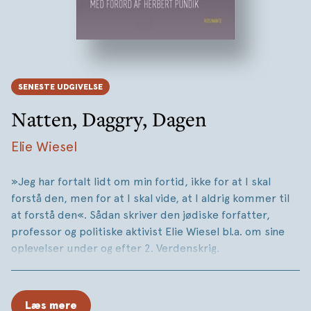
SENESTE UDGIVELSE
Natten, Daggry, Dagen
Elie Wiesel
»Jeg har fortalt lidt om min fortid, ikke for at I skal
forstå den, men for at I skal vide, at I aldrig kommer til
at forstå den«. Sådan skriver den jødiske forfatter,
professor og politiske aktivist Elie Wiesel bl.a. om sine
oplevelser under og efter 2. Verdenskrig.
I Rosinantes klassikerserie har vi nyoversat hans
selvbiografiske romantriologi
Natten, Daggry
og
Dagen
,
Læs mere
der for første gang udkommer samlet på dansk – tre