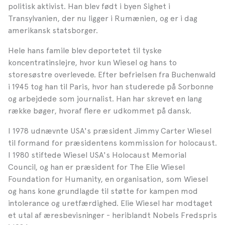
politisk aktivist. Han blev født i byen Sighet i
Transylvanien, der nu ligger i Rumænien, og er i dag
amerikansk statsborger.
Hele hans famile blev deportetet til tyske
koncentratinslejre, hvor kun Wiesel og hans to
storesøstre overlevede. Efter befrielsen fra Buchenwald
i 1945 tog han til Paris, hvor han studerede på Sorbonne
og arbejdede som journalist. Han har skrevet en lang
række bøger, hvoraf flere er udkommet på dansk.
I 1978 udnævnte USA's præsident Jimmy Carter Wiesel
til formand for præsidentens kommission for holocaust.
I 1980 stiftede Wiesel USA's Holocaust Memorial
Council, og han er præsident for The Elie Wiesel
Foundation for Humanity, en organisation, som Wiesel
og hans kone grundlagde til støtte for kampen mod
intolerance og uretfærdighed. Elie Wiesel har modtaget
et utal af æresbevisninger - heriblandt Nobels Fredspris