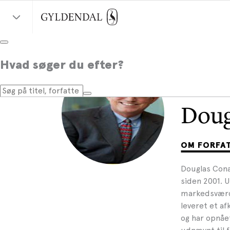
Hvad søger du efter?
Doug
OM FORFA
Douglas Cona
siden 2001. 
markedsværd
leveret et af
og har opnåe