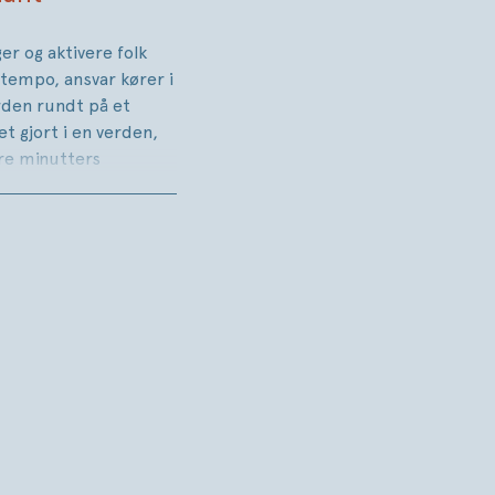
er og aktivere folk
tempo, ansvar kører i
erden rundt på et
t gjort i en verden,
ire minutters
yrrelser?’ blev Douglas
e forstyrrelser. Det er
e situationen.’
dere skal holde op
ser, som var de
rstyrrelser,
øringsflade til at