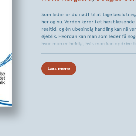
Som leder er du nødt til at tage beslutning
her og nu. Verden kører i et hæsblæsende 
realtid, og én ubesindig handling kan nå v
øjeblik. Hvordan kan man som leder få noge
hvor man er heldig, hvis man kan opdrive f
uforstyrret arbejdstid i løbet af dagen?
Læs mere
’Bliver du aldrig træt af de endeløse forst
R. Conant spurgt. Hans svar var ’Det er ikk
muligheder for at berøre nogen og forbedr
Bogen fokuserer på, hvordan og hvorfor le
med at klaske til hastesager og forstyrrel
irriterende myg, og i stedet bruge disse fo
touchpoints, som en mulighed for og en ber