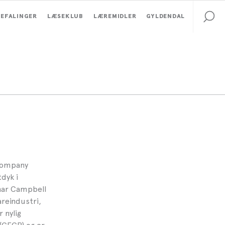
EFALINGER
LÆSEKLUB
LÆREMIDLER
GYLDENDAL
Company
dyk i
har Campbell
areindustri,
 nylig