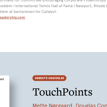
formand for Committee Encouraging Corporate Philanthropy 
edlem i International Tennis Hall of Fame i Newport, Rhode I
em af bestyrelsen for Catalyst.
eadership.com
SENESTE UDGIVELSE
TouchPoints
Mette Nørgaard
,
Douglas Co