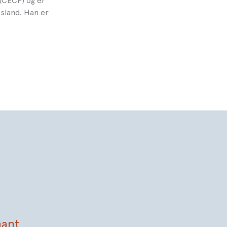
(CECP) og er
sland. Han er
nant