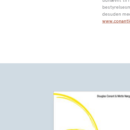
udnævnt til 
bestyrelsesm
desuden medl
www.conantl