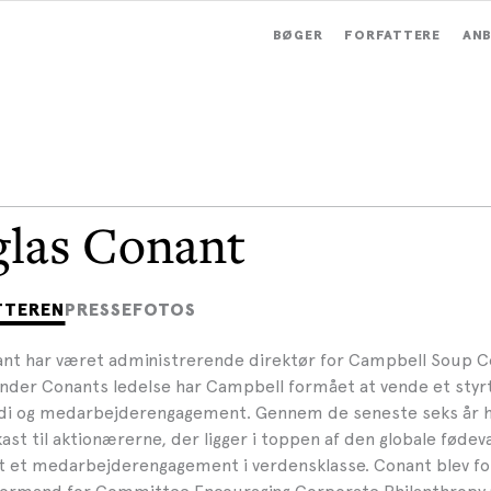
BØGER
FORFATTERE
ANB
las Conant
TTEREN
PRESSEFOTOS
nt har været administrerende direktør for Campbell Soup 
Under Conants ledelse har Campbell formået at vende et styrt
i og medarbejderengagement. Gennem de seneste seks år 
kast til aktionærerne, der ligger i toppen af den globale fødev
t et medarbejderengagement i verdensklasse. Conant blev for