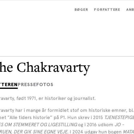
BØGER
FORFATTERE
ANB
he Chakravarty
TTEREN
PRESSEFOTOS
varty, født 1971, er historiker og journalist.
avarty har i mange år formidlet stof om historiske emner, bl
 ”Alle tiders historie” på P1. Hun skrev i 2015
TJENESTEPIGE
ES OM STEMMERET OG LIGESTILLING
og i 2016 udkom
JO -
UEN, DER GIK SINE EGNE VEJE
. I 2024 udgav hun bogen
MATA