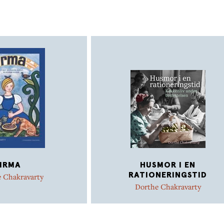
Bogen er rigt illustreret med farverige rek
tegninger og fotos fra danmarkshistorien 
til i dag.
IRMA
HUSMOR I EN
RATIONERINGSTID
 Chakravarty
Dorthe Chakravarty