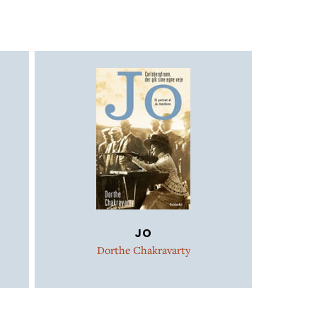
lamer, plakater,
fra 1940'erne og frem
JO
Dorthe Chakravarty