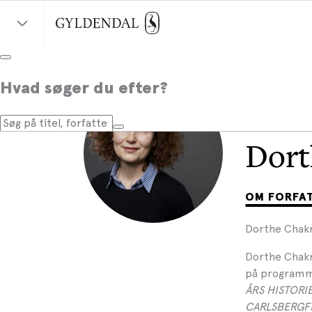
Hvad søger du efter?
Dort
OM FORFA
Dorthe Chakra
Dorthe Chakr
på programmet
ÅRS HISTORI
CARLSBERGFR