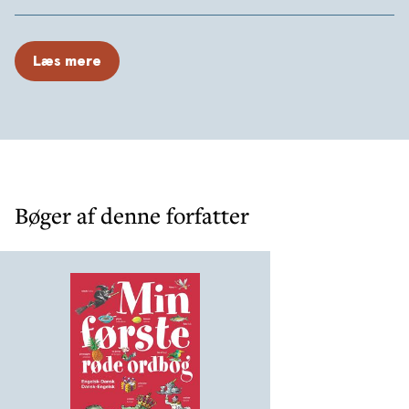
2 funktioner: både en regulær ordbog og en
underholdende "bladrebog", der tilgodeser det
Læs mere
stigende behov for "edutainment". Altså både egnet
til undervisningsbrug og til at hygge sig med - og lære
af - derhjemme.
Pædagogisk opbygget: ingen forvirrende forkortelser,
lydskrift m.v., så bogen kan bruges af de allerførste
ordbogsbrugere.
Bøger af denne forfatter
Aktuelt og relevant ordudvalg på cirka 1300 ord hver
vej.
Både engelsk-dansk og dansk-engelsk ordliste med
mange eksempler for at præcisere betydningen.
30 temaplancher (At School, In the Zoo, My Room osv.)
med engelske ord, der henviser til billeder på
plancherne.