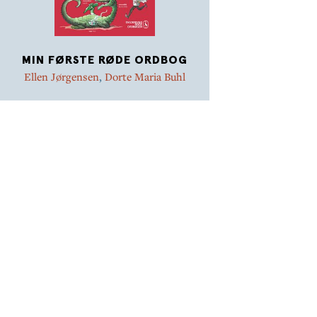
Kopiforlæg til glosekort, domino og memoryspil.
MIN FØRSTE RØDE ORDBOG
Ellen Jørgensen
,
Dorte Maria Buhl