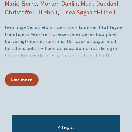
Marie Bjerre
,
Morten Dahlin
,
Mads Duedahl
,
Christoffer Lilleholt
,
Linea Søgaard-Lidell
Fem unge Venstrefolk – dem som kommer til at tegne
fremtidens Venstre – præsenterer deres bud på et
borgerligt-liberalt samfund. De tager et opgør med
fortidens politik – både de socialdemokratiske og de
borgerlige regeringer – og fortæller, hvor det efter
deres mening er gået galt for det borgerlige projekt.
Deres hovedtese er, at politikerne har gjort folk til
klienter i et system. Frie individer har deponeret deres
Læs mere
selvstændighed hos staten. De problemer, som vores
land står overfor, bliver ofte besvaret med mere stat,
flere regler, mere indgriben. Den tankegang skaber ifølge
forfatterne en såkaldt systemstat, der gør borgere til
klienter, ødelægger fællesskabet, udvander folkestyret
og svækker ansvarligheden.
Altinget
I bogen går de tilbage til Venstres rødder og finder der