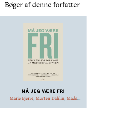
Bøger af denne forfatter
MÅ JEG VÆRE FRI
Marie Bjerre
,
Morten Dahlin
,
Mads
Duedahl
,
Christoffer Lilleholt
,
Linea
Søgaard-Lidell