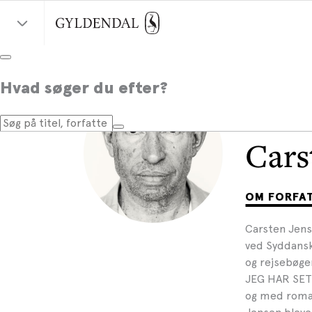
Hvad søger du efter?
Cars
OM FORFA
Carsten Jense
ved Syddansk 
og rejsebøge
JEG HAR SET
og med roman