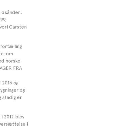
tidsånden.
99,
ori Carsten
fortælling
re, om
ed norske
TAGER FRA
I 2013 og
bygninger og
 stadig er
 i 2012 blev
versættelse i