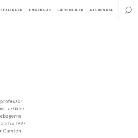
EFALINGER
LÆSEKLUB
LÆREMIDLER
GYLDENDAL
 professor
s, artikler
jsebøgerne
D fra 1997
r Carsten