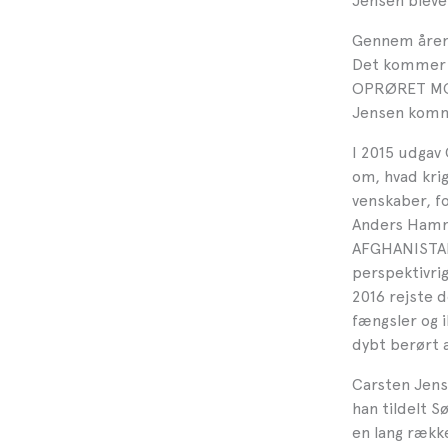
Jensen bleve
Gennem årene
Det kommer b
OPRØRET MOD
Jensen komm
I 2015 udgav
om, hvad kri
venskaber, f
Anders Hamm
AFGHANISTAN
perspektivrig
2016 rejste d
fængsler og 
dybt berørt a
Carsten Jense
han tildelt S
en lang rækk