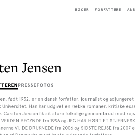
BØGER
FORFATTERE
ANB
ten Jensen
TTEREN
PRESSEFOTOS
n, født 1952, er en dansk forfatter, journalist og adjungeret
Universitet. Han har udgivet en række romaner, kritiske essay
r. Carsten Jensen fik sit store folkelige gennembrud med re
 VERDEN BEGYNDE fra 1996 og JEG HAR HØRT ET STJERNESKU
erne VI, DE DRUKNEDE fra 2006 og SIDSTE REJSE fra 2007 e