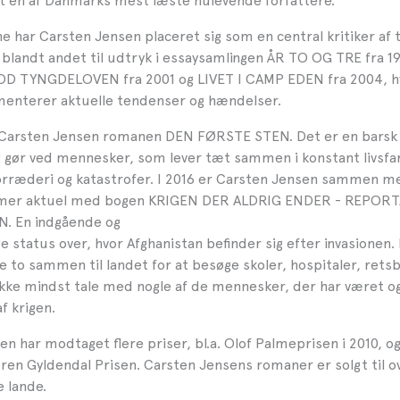
t en af Danmarks mest læste nulevende forfattere.
 har Carsten Jensen placeret sig som en central kritiker af 
landt andet til udtryk i essaysamlingen ÅR TO OG TRE fra 19
 TYNGDELOVEN fra 2001 og LIVET I CAMP EDEN fra 2004, hv
enterer aktuelle tendenser og hændelser.
 Carsten Jensen romanen DEN FØRSTE STEN. Det er en barsk 
g gør ved mennesker, som lever tæt sammen i konstant livsfa
orræderi og katastrofer. I 2016 er Carsten Jensen sammen m
er aktuel med bogen KRIGEN DER ALDRIG ENDER - REPOR
. En indgående og
e status over, hvor Afghanistan befinder sig efter invasionen. 
e to sammen til landet for at besøge skoler, hospitaler, rets
ikke mindst tale med nogle af de mennesker, der har været og
f krigen.
n har modtaget flere priser, bl.a. Olof Palmeprisen i 2010, og
øren Gyldendal Prisen. Carsten Jensens romaner er solgt til o
e lande.