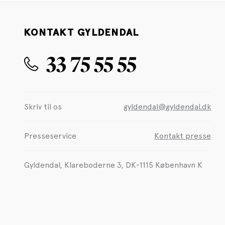
KONTAKT GYLDENDAL
33 75 55 55
Skriv til os
gyldendal@gyldendal.dk
Presseservice
Kontakt presse
Gyldendal, Klareboderne 3, DK-1115 København K