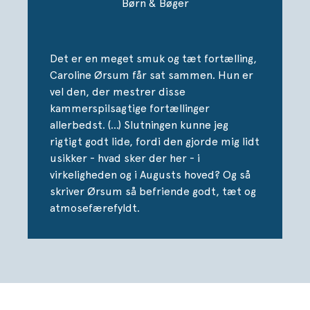
Børn & Bøger
sammen med kærestesorg, dagdrømme og oplevelser i
en fremmed verden fyldt med både hektisk storbyliv og
eventyrlige bjerge i det smukke Darjeeling.
Det er en meget smuk og tæt fortælling,
Caroline Ørsum får sat sammen. Hun er
vel den, der mestrer disse
kammerspilsagtige fortællinger
allerbedst. (...) Slutningen kunne jeg
rigtigt godt lide, fordi den gjorde mig lidt
usikker - hvad sker der her - i
virkeligheden og i Augusts hoved? Og så
skriver Ørsum så befriende godt, tæt og
atmosefærefyldt.