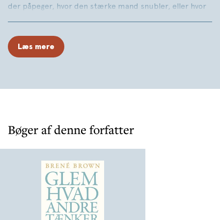
der påpeger, hvor den stærke mand snubler, eller hvor
den, der gør gode gerninger, kunne have gjort dem
bedre. Anerkendelsen tilhører manden, som faktisk er i
arenaen, hvis ansigt skæmmes af støv, sved og blod;
Læs mere
han, som kæmper tappert, som fejler, som kommer til
kort igen og igen, for der findes ikke bestræbelser uden
fejl og mangler; men han er den, som faktisk kæmper
for at udføre gerningen, den, der kender til stor
entusiasme, stor hengivelse, som bruger sig selv på en
værdig sag, som i bedste tilfælde oplever den store
bedrifts triumf og som i værste tilfælde, hvis han fejler,
Bøger af denne forfatter
i det mindste fejler, mens han vover meget. . . .”
Alle mennesker har problemer med sårbarhed og det
ligger i tiden, at det er noget, det er bedst at undgå,
men, som det fremgår af citatet, så lever man ikke fuldt
og helt, før man kaster sig ud i det.
Brown opstiller10 retningslinjer for et autentisk liv.