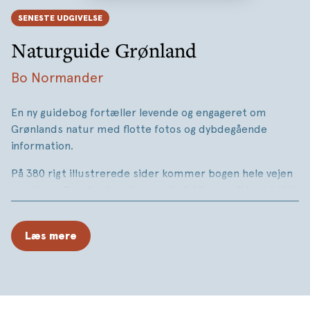
SENESTE UDGIVELSE
Naturguide Grønland
Bo Normander
En ny guidebog fortæller levende og engageret om
Grønlands natur med flotte fotos og dybdegående
information.
På 380 rigt illustrerede sider kommer bogen hele vejen
rundt om Grønlands natur, geologi, klima og ikke mindst
det unikke dyre- og planteliv så højt mod nord. Bogen
indeholder inspirerende rejsetips og er opslagsværk for
Læs mere
mere end 550 arter af dyr, planter, svampe m.fl. Dertil
kommer en helt ny geologisk oversigt over bjergarter og
mineraler.
Grønlands natur er storslået og barsk. Der findes næppe