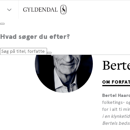
Hvad søger du efter?
Bert
OM FORFA
Bertel Haar
folketings- 
for i alt ti 
i en klynketid
Bertels beds