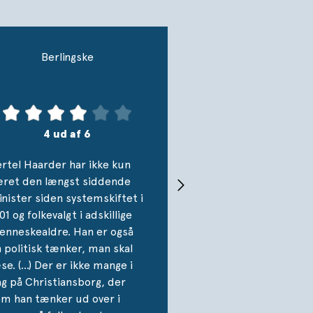
Berlingske
4 ud af 6
rtel Haarder har ikke kun
æret den længst siddende
nister siden systemskiftet i
01 og folkevalgt i adskillige
nneskealdre. Han er også
 politisk tænker, man skal
se. (…) Der er ikke mange i
g på Christiansborg, der
m han tænker ud over i