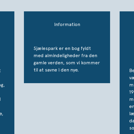
Information
Sjælespark er en bog fyldt
med almindeligheder fra den
gamle verden, som vi kommer
til at savne i den nye.
t
Be
v
og,
mi
19
l
me
en
e,
læ
da
so