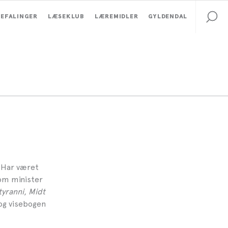
EFALINGER
LÆSEKLUB
LÆREMIDLER
GYLDENDAL
. Har været
om minister
tyranni
,
Midt
og visebogen