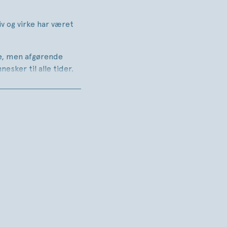
v og virke har været
e, men afgørende
esker til alle tider.
fædrelandet, magt,
l sjælen hos sine
onligheder og
 livet indhold.