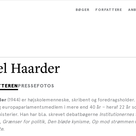
BØGER
FORFATTERE
ANB
el Haarder
TTEREN
PRESSEFOTOS
(1944) er højskolemenneske, skribent og foredragsholder
der
og europaparlamentsmedlem i mere end 40 år – heraf 22 år s
ministerier. Han har bl.a. skrevet debatbøgerne
Institutionernes 
,
Grænser for politik
,
Den bløde kynisme
,
Op mod strømmen
te.