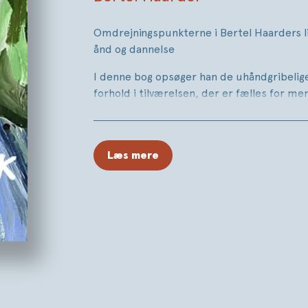
Omdrejningspunkterne i Bertel Haarders li
ånd og dannelse
I denne bog opsøger han de uhåndgribelig
forhold i tilværelsen, der er fælles for menn
Med korte tekster om kunst, kærlighed, 
demokrati, tro og evigheden sparker han ti
læsere.
Læs mere
Han inddrager de store fortællinger, pers
kunstværker, der griber mennesker og giver