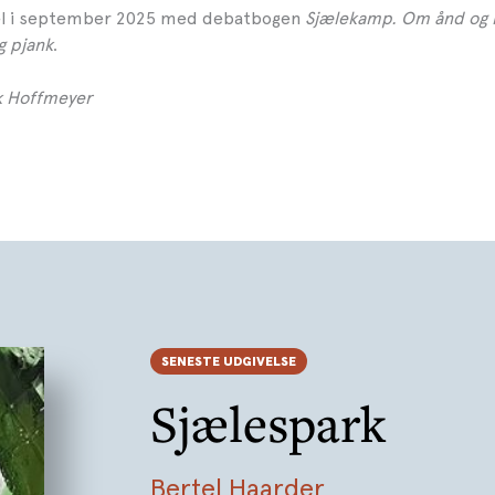
el i september 2025 med debatbogen
Sjælekamp. Om ånd og 
og pjank
.
ak Hoffmeyer
SENESTE UDGIVELSE
Sjælespark
Bertel Haarder