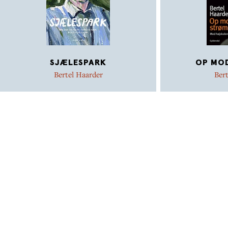
SJÆLESPARK
OP MO
Bertel Haarder
Bert