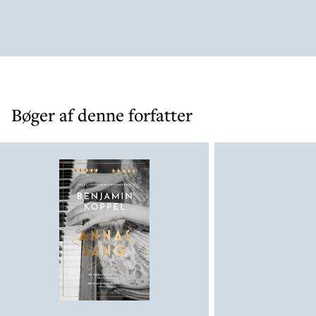
underholdende som en virkelig god
søndagsserie på DR. Sagt lige ud: Den er
helt umulig at slippe, når man har læst
bare den første side (…)
I romanen er der både et politisk og
ligestillingsmæssigt spor, som på sin vis
Bøger af denne forfatter
er selvstændige hovedtemaer sammen
med flygtningeproblematikker og
integrationskonflikter. Kunststykket er,
at bogen formår at være både
vedkommende, politisk, feministisk og
insisterende - uden at det falder i en
grøft til hverken den ene eller den anden
side.