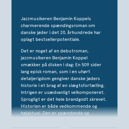
ANNAS SANG er en dramatisk og medrivende fortælling
om pligtens pris, ensomhed og krig, men også om
ukueligt livsmod og altovervindende kærlighed.
Jazzmusikeren Benjamin Koppels
charmerende spændingsroman om
Bogen, der er Benjamin Koppels første roman, er
danske jøder i det 20. århundrede har
inspireret af sande historier.
oplagt bestsellerpotentiale.
Det er noget af en debutroman,
jazzmusikeren Benjamin Koppel
smækker på disken i dag: En 509 sider
lang episk roman, som i en uhørt
detaljerigdom gengiver danske jøders
historie i et brag af en slægtsfortælling.
Intrigen er usædvanligt velkomponeret.
Sprogligt er det hele brandgodt skrevet.
Historien er både vedkommende og
højaktuel. Den er spændende og
hæsblæsende som en thriller, fuldfed og
sød som en fransk dessert, lun og