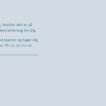
å, hvorfor det er så
den rette bog for dig.
streamer og tager dig
r får du alt fra de
dieperler, du endnu
vad du skal spille
genrer, sprog
ksne kan læse med, om
de selv voksede op
 – uanset om du er
r forælder, der vil