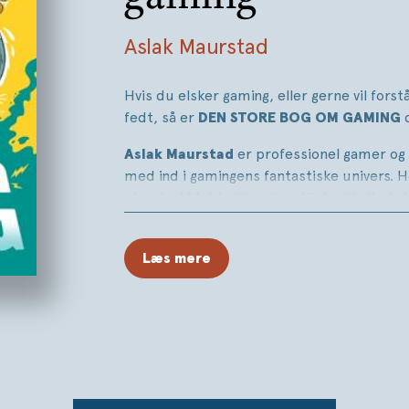
Aslak Maurstad
Hvis du elsker gaming, eller gerne vil forst
fedt, så er
DEN STORE BOG OM GAMING
er professionel gamer og 
Aslak Maurstad
med ind i gamingens fantastiske univers. He
største AAA-blockbusters til de skjulte in
ikke har opdaget. Du får anbefalinger til, h
næste gang, og indblik i spil til alle aldre, 
Læs mere
og gamingkultur.
Bogen byder også på kapitler, hvor de vo
skærmtid, gambling og de spilklassikere, 
med.
Kort sagt: Den ultimative guide til gaming
hardcore spiller, nysgerrig nybegynder elle