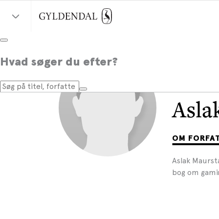
Hvad søger du efter?
Asla
OM FORFA
Aslak Maursta
bog om gamin