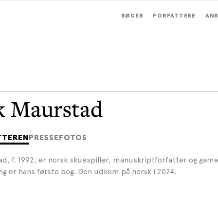
BØGER
FORFATTERE
ANB
k Maurstad
TTEREN
PRESSEFOTOS
d, f. 1992, er norsk skuespiller, manuskriptforfatter og game
g er hans første bog. Den udkom på norsk i 2024.