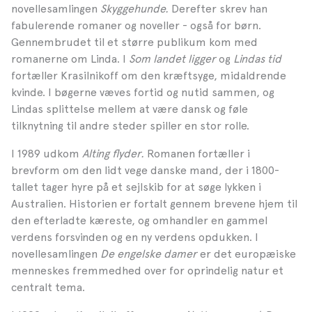
novellesamlingen
Skyggehunde.
Derefter skrev han
fabulerende romaner og noveller - også for børn.
Gennembrudet til et større publikum kom med
romanerne om Linda. I
Som landet ligger
og
Lindas tid
fortæller Krasilnikoff om den kræftsyge, midaldrende
kvinde. I bøgerne væves fortid og nutid sammen, og
Lindas splittelse mellem at være dansk og føle
tilknytning til andre steder spiller en stor rolle.
I 1989 udkom
Alting flyder.
Romanen fortæller i
brevform
om den lidt vege danske mand, der i 1800-
tallet tager hyre på et sejlskib for at søge lykken i
Australien. Historien er fortalt gennem brevene hjem til
den efterladte kæreste, og omhandler en gammel
verdens forsvinden og en ny verdens opdukken. I
novellesamlingen
De engelske damer
er det europæiske
menneskes fremmedhed over for oprindelig natur et
centralt tema.