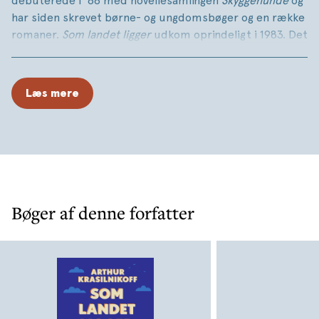
debuterede i ’66 med novellesamlingen
Skyggehunde
og
har siden skrevet børne- og ungdomsbøger og en række
romaner.
Som landet ligger
udkom oprindeligt i 1983. Det
er en roman om en familie, der brød op fra landet for at
skabe sig en tilværelse i storbyen.
Læs mere
Bøger af denne forfatter