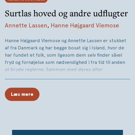
Surtlas hoved og andre udflugter
Annette Lassen
,
Hanne Højgaard Viemose
Hanne Højgaard Viemose og Annette Lassen er stukket
af fra Danmark og har begge bosat sig i Island, hvor de
har fundet et folk, som ligesom dem selv finder såvel
fryd og fornøjelse som nødvendighed i fra tid til anden
at bryde reglerne. Sammen med deres alter
egoer, Magma og Saga, tager de på ti udflugter Island
rundt for at opsøge landskaber, hvor de vildeste
udbryderhistorier fra sagaer, litteratur, kulturhistorie
Læs mere
og folklore har fundet sted.
SURTLAS HOVED OG ANDRE UDFLUGTER er en sprælsk
og humørsyg guide til Island, en fortælling om en
islandsk indstilling til livet, som er helt kompromisløst
frihedssøgende, og om et kantet venskab mellem to