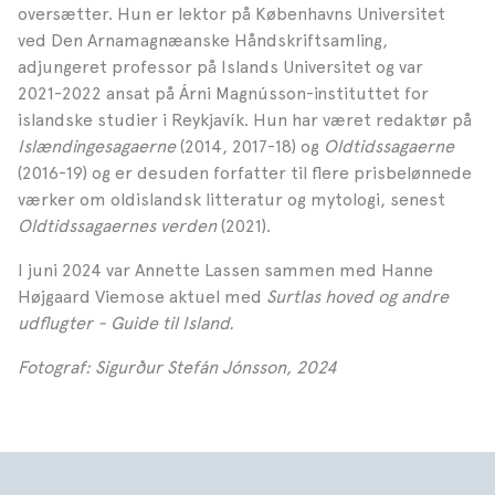
oversætter. Hun er lektor på Københavns Universitet
ved Den Arnamagnæanske Håndskriftsamling,
adjungeret professor på Islands Universitet og var
2021­-2022 ansat på Árni Magnússon-instituttet for
islandske studier i Reykjavík. Hun har været redaktør på
Islændingesagaerne
(2014, 2017-­18) og
Oldtidssagaerne
(2016-­19) og er desuden forfatter til flere prisbelønnede
værker om oldislandsk litteratur og mytologi, senest
Oldtidssagaernes verden
(2021).
I juni 2024 var Annette Lassen sammen med Hanne
Højgaard Viemose aktuel med
Surtlas hoved og andre
udflugter - Guide til Island.
Fotograf: Sigurður Stefán Jónsson, 2024