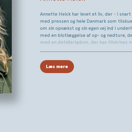
Annette Heick har levet et liv, der - i snart
med pressen og hele Danmark som tilskue
om sin opvækst og sin egen vej ind i unde
med en blotlæggelse af op- og nedture, det
med en detaljerigdom, der kan tilskrives 
dagbogsskrivning og gemte breve. Vi bevæg
barndommens campingvogn med hjemmesye
Kongehuset, fra blokvognen til de bonede gu
Læs mere
ægteskab til den tavse alvor, da ulykken in
og kritikere vil
Datteren
være en øjenåbner