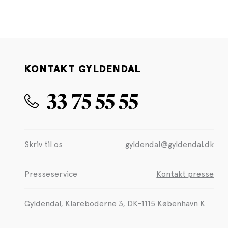
KONTAKT GYLDENDAL
33 75 55 55
Skriv til os
gyldendal@gyldendal.dk
Presseservice
Kontakt presse
Gyldendal, Klareboderne 3, DK-1115 København K