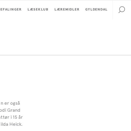
EFALINGER
LÆSEKLUB
LÆREMIDLER
GYLDENDAL
n er også
lodi Grand
tør i 15 år
ilda Heick.