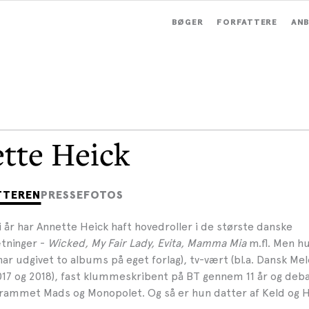
BØGER
FORFATTERE
ANB
tte Heick
TTEREN
PRESSEFOTOS
 år har Annette Heick haft hovedroller i de største danske
tninger -
Wicked, My Fair Lady, Evita, Mamma Mia
m.fl. Men hu
har udgivet to albums på eget forlag), tv-vært (bl.a. Dansk Me
2017 og 2018), fast klummeskribent på BT gennem 11 år og debat
rammet Mads og Monopolet. Og så er hun datter af Keld og H