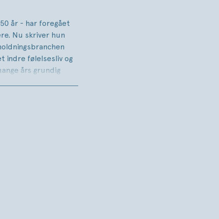
 50 år - har foregået
re. Nu skriver hun
rholdningsbranchen
 indre følelsesliv og
mange års grundig
er os fra
de gardiner til
lve, og fra lykkeligt
dtraf. For både fans
.