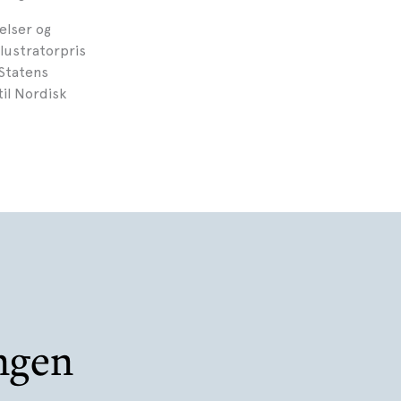
elser og
llustratorpris
 Statens
il Nordisk
ngen