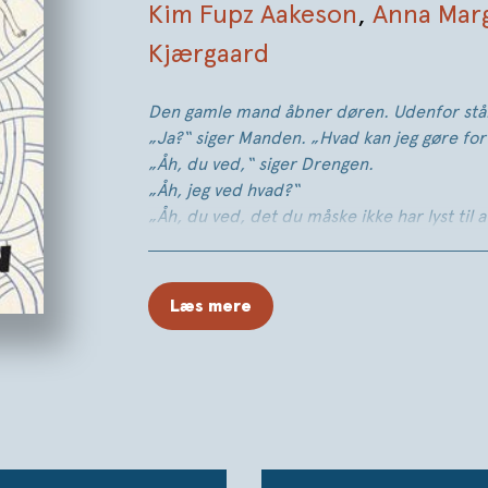
Kim Fupz Aakeson
,
Anna Mar
Kjærgaard
Den gamle mand åbner døren. Udenfor stå
„Ja?“ siger Manden. „Hvad kan jeg gøre for
„Åh, du ved,“ siger Drengen.
„Åh, jeg ved hvad?“
„Åh, du ved, det du måske ikke har lyst til a
Manden får et pludseligt kuldegys, det er d
brat og klar tanke. Hans stemme forsvinder o
„Kommer du efter mig?“
Læs mere
EN FORTÆLLING OM LIV OG DØD OG AL