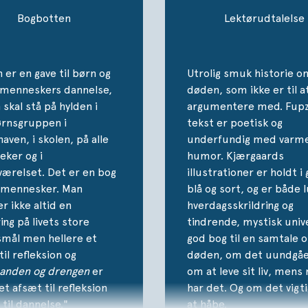
Bogbotten
Lektørudtalelse
 er en gave til børn og
Utrolig smuk historie o
 menneskers dannelse,
døden, som ikke er til a
 skal stå på hylden i
argumentere med. Fupz
ørnsgruppen i
tekst er poetisk og
aven, i skolen, på alle
underfundig med varme
teker og i
humor. Kjærgaards
ærelset. Det er en bog
illustrationer er holdt i 
le mennesker. Man
blå og sort, og er både 
r ikke altid en
hverdagsskrildring og
ing på livets store
tindrende, mystisk unive
mål men hellere et
god bog til en samtale 
til refleksion og
døden, om det uundgåel
anden og drengen
er
om at leve sit liv, mens
et afsæt til refleksion
har det. Og om det vigt
 til dannelse."
at håbe.