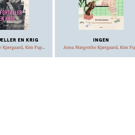
ÆLLER EN KRIG
INGEN
 Kjærgaard
,
Kim Fupz
Anna Margrethe Kjærgaard
,
Kim Fu
Aakeson
Aakeson