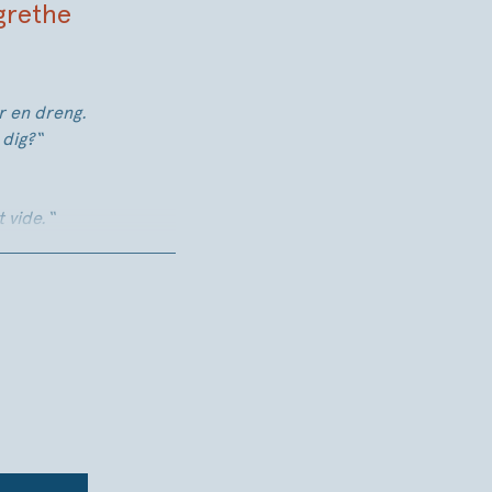
grethe
r en dreng.
 dig?“
t vide.“
e meget blå øjne, en
g bliver til hvisken:
T DET ANDET.