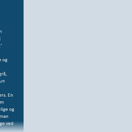
m
t
'
 og
grå,
lun
rs. En
om
ige og
 man
ige ved