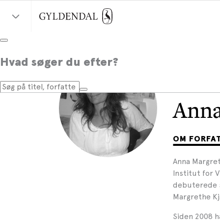
Hvad søger du efter?
Anna
OM FORFA
Anna Margret
Institut for
debuterede so
Margrethe K
Siden 2008 h