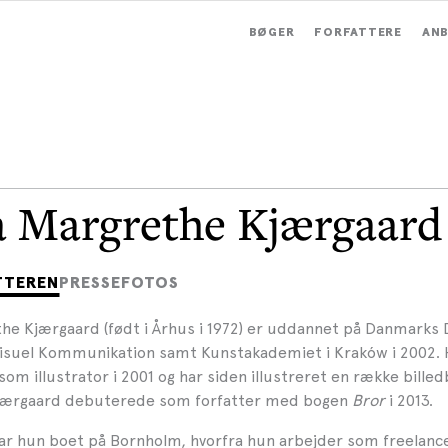
BØGER
FORFATTERE
ANB
 Margrethe Kjærgaard
TTEREN
PRESSEFOTOS
he Kjærgaard (født i Århus i 1972) er uddannet på Danmarks 
 Visuel Kommunikation samt Kunstakademiet i Kraków i 2002.
m illustrator i 2001 og har siden illustreret en række bille
jærgaard debuterede som forfatter med bogen
Bror
i 2013.
ar hun boet på Bornholm, hvorfra hun arbejder som freelanc