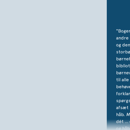
"Bogen
andre
og den
storb
børneh
biblio
børnev
til al
behøve
forklar
spørgs
afsæt 
håb.
M
dét … 
og håb