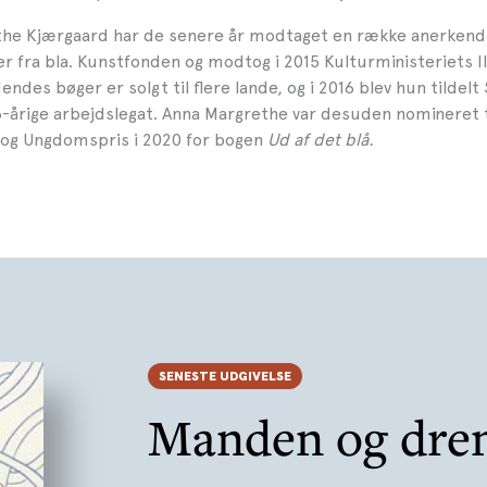
he Kjærgaard har de senere år modtaget en række anerkend
r fra bla. Kunstfonden og modtog i 2015 Kulturministeriets I
endes bøger er solgt til flere lande, og i 2016 blev hun tildelt
-årige arbejdslegat. Anna Margrethe var desuden nomineret t
og Ungdomspris i 2020 for bogen
Ud af det blå.
SENESTE UDGIVELSE
Manden og dre