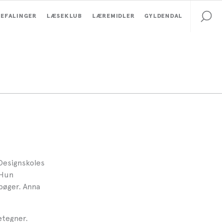
EFALINGER
LÆSEKLUB
LÆREMIDLER
GYLDENDAL
Designskoles
 Hun
dbøger. Anna
etegner.