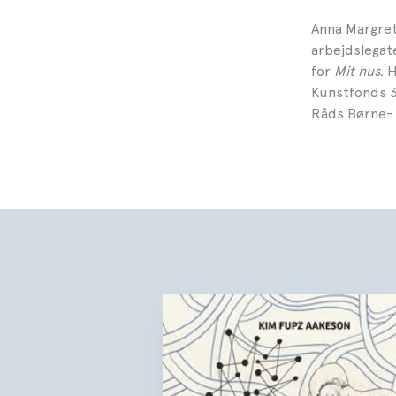
Anna Margret
arbejdslegate
for
Mit hus.
H
Kunstfonds 3
Råds Børne- 