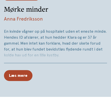
Mørke minder
Anna Fredriksson
En kvinde vågner op på hospitalet uden et eneste minde.
Hendes ID afslører, at hun hedder Klara og er 37 år
gammel. Men intet kan forklare, hvad der skete forud
for, at hun blev fundet bevidstløs flydende rundt i det
kolde hav ud for en lille kystby.
Sammen med psykologen Tim forsøger Klara at finde
frem til sandheden om sig selv. Men jo mere hun lærer
Læs mere
om sin fortid, jo tydeligere bliver det, at nogen er ude
efter hende.
Mørke minder
er en psykologisk thriller om identitet og
livsvalg, tillid og kompliceret kærlighed.