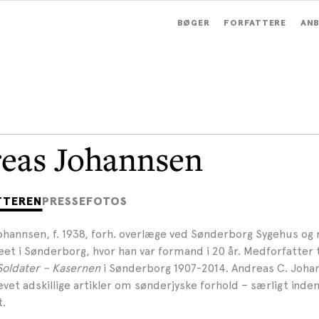
BØGER
FORFATTERE
ANB
eas Johannsen
TTEREN
PRESSEFOTOS
ohannsen, f. 1938, forh. overlæge ved Sønderborg Sygehus og 
t i Sønderborg, hvor han var formand i 20 år. Medforfatter t
Soldater – Kasernen
i Sønderborg 1907-2014. Andreas C. Joha
et adskillige artikler om sønderjyske forhold – særligt inden
.