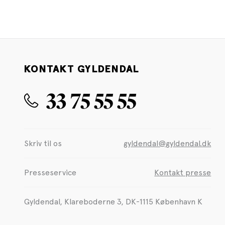
KONTAKT GYLDENDAL
33 75 55 55
Skriv til os
gyldendal@gyldendal.dk
Presseservice
Kontakt presse
Gyldendal, Klareboderne 3, DK-1115 København K