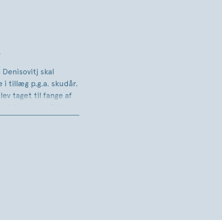
.
 Denisovitj skal
e i tillæg p.g.a. skudår.
ev taget til fange af
gt lykkedes, måtte
tyskernes spion - for
ulig. Denne dag er en
tisk en god dag, hvor
e afdæmpede form
agedien gør så meget