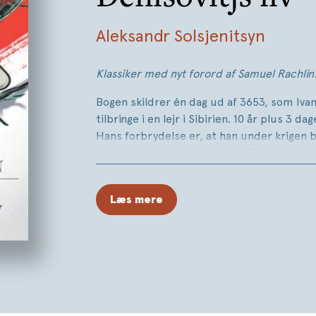
Aleksandr Solsjenitsyn
Klassiker med nyt forord af Samuel Rachlin
Bogen skildrer én dag ud af 3653, som Ivan
tilbringe i en lejr i Sibirien. 10 år plus 3 dag
Hans forbrydelse er, at han under krigen bl
tyskerne og stak af fra dem. Når denne flu
det betyde, at han var gået ind på at være 
hans dommere er ingen anden forklaring m
Læs mere
ganske normal dag i lejren. En hverdag. Fak
intet usædvanligt sker. Men netop denn
med de mange underforståelser gør, at tr
desto større indtryk på læseren.