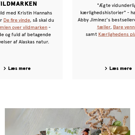
VILDMARKEN
"Ægte vidunderli
kærlighedshistorier" - h
ild med Kristin Hannahs
Abby Jiminez's bestseller
er
De fire vinde
, så skal du
tæller
,
Bare venn
mlen over vildmarken
-
samt
Kærlighedens pla
e og fuld af betagende
elser af Alaskas natur.
Læs mere
Læs mere