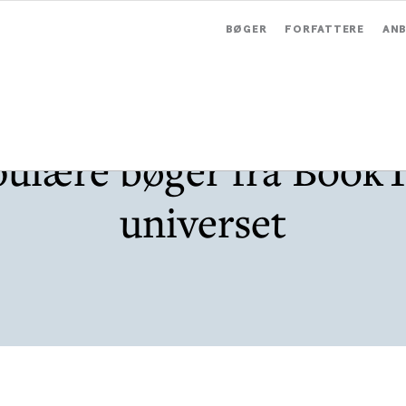
BØGER
FORFATTERE
ANB
ulære bøger fra Book
universet