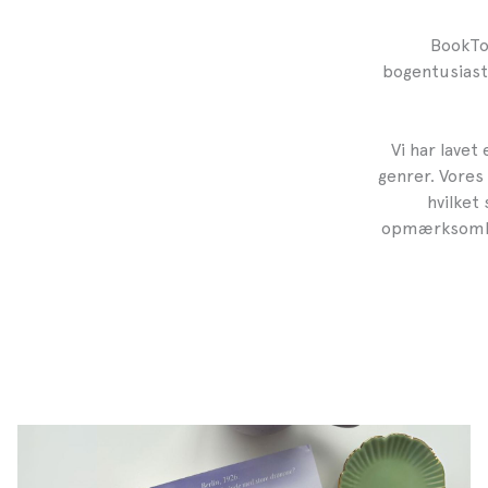
BookTok
bogentusiast
Vi har lavet
genrer. Vores
hvilket
opmærksomhed