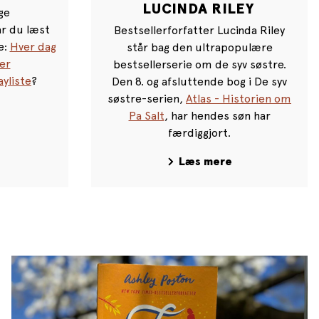
LUCINDA RILEY
ge
ar du læst
Bestsellerforfatter Lucinda Riley
e:
Hver dag
står bag den ultrapopulære
er
bestsellerserie om de syv søstre.
yliste
?
Den 8. og afsluttende bog i De syv
søstre-serien,
Atlas - Historien om
Pa Salt
, har hendes søn har
færdiggjort.
Læs mere