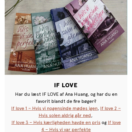
IF LOVE
Har du læst IF LOVE af Ana Huang, og har du en
favorit blandt de fire bøger?
If love 1 – Hvis vi nogensinde mødes igen
,
If love 2 –
Hvis solen aldrig går ned
,
If love 3 – Hvis kærligheden havde en pris
og
If love
4 – Hvis vi var perfekte