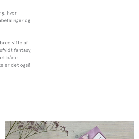
ng, hvor
befalinger og
.
bred vifte af
fyldt fantasy,
get både
e er det også