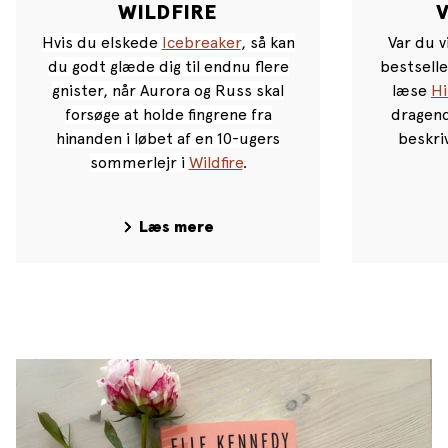
WILDFIRE
Hvis du elskede
Icebreaker
, så kan
Var du v
du godt glæde dig til endnu flere
bestsell
gnister, når Aurora og Russ skal
læse
Hi
forsøge at holde fingrene fra
dragend
hinanden i løbet af en 10-ugers
beskriv
sommerlejr i
Wildfire
.
Læs mere