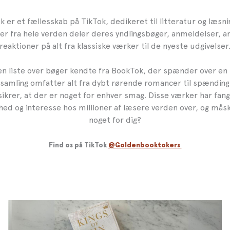
 er et fællesskab på TikTok, dedikeret til litteratur og læsni
er fra hele verden deler deres yndlingsbøger, anmeldelser, an
reaktioner på alt fra klassiske værker til de nyeste udgivelser
 en liste over bøger kendte fra BookTok, der spænder over en 
 samling omfatter alt fra dybt rørende romancer til spændings
 sikrer, at der er noget for enhver smag. Disse værker har fan
 og interesse hos millioner af læsere verden over, og måsk
noget for dig?
Find os på TikTok
@Goldenbooktokers