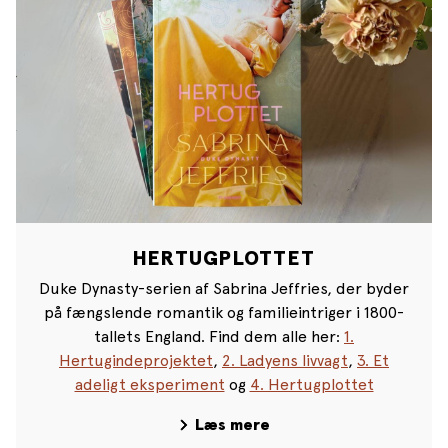
HERTUGPLOTTET
Duke Dynasty-serien af Sabrina Jeffries, der byder
på fængslende romantik og familieintriger i 1800-
tallets England. Find dem alle her:
1.
Hertugindeprojektet
,
2. Ladyens livvagt
,
3. Et
adeligt eksperiment
og
4. Hertugplottet
Læs mere