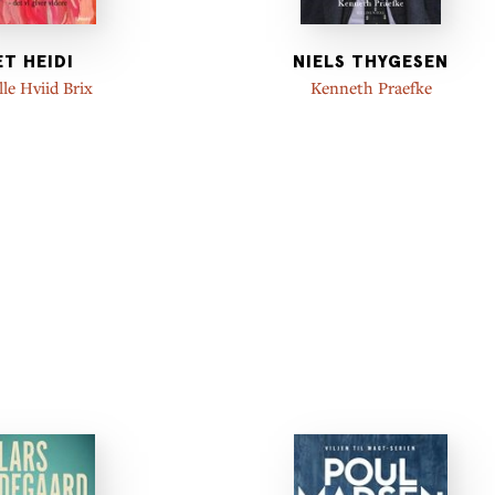
ET HEIDI
NIELS THYGESEN
le Hviid Brix
Kenneth Praefke