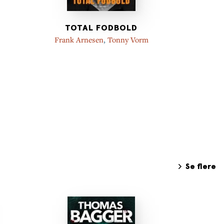
TOTAL FODBOLD
Frank Arnesen
,
Tonny Vorm
Dor
Se flere