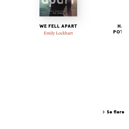
WE FELL APART
HARR
POTTE
Emily Lockhart
Se flere