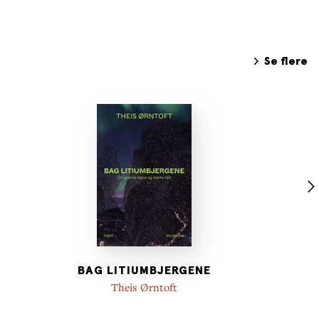
Se flere
BAG LITIUMBJERGENE
ET
Theis Ørntoft