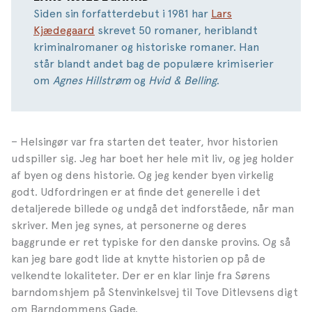
Siden sin forfatterdebut i 1981 har
Lars
Kjædegaard
skrevet 50 romaner, heriblandt
kriminalromaner og historiske romaner. Han
står blandt andet bag de populære krimiserier
om
Agnes Hillstrøm
og
Hvid & Belling
.
– Helsingør var fra starten det teater, hvor historien
udspiller sig. Jeg har boet her hele mit liv, og jeg holder
af byen og dens historie. Og jeg kender byen virkelig
godt. Udfordringen er at finde det generelle i det
detaljerede billede og undgå det indforståede, når man
skriver. Men jeg synes, at personerne og deres
baggrunde er ret typiske for den danske provins. Og så
kan jeg bare godt lide at knytte historien op på de
velkendte lokaliteter. Der er en klar linje fra Sørens
barndomshjem på Stenvinkelsvej til Tove Ditlevsens digt
om Barndommens Gade.