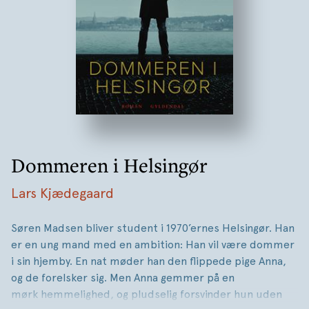
Dommeren i Helsingør
Lars Kjædegaard
Søren Madsen bliver student i 1970’ernes Helsingør. Han
er en ung mand med en ambition: Han vil være dommer
i sin hjemby. En nat møder han den flippede pige Anna,
og de forelsker sig. Men Anna gemmer på en
mørk hemmelighed, og pludselig forsvinder hun uden