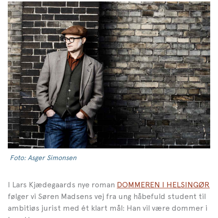
Foto: Asger Simonsen
I Lars Kjædegaards nye roman
DOMMEREN I HELSINGØR
følger vi Søren Madsens vej fra ung håbefuld student til
ambitiøs jurist med ét klart mål: Han vil være dommer i