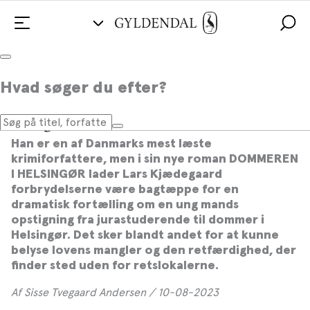
Hvad søger du efter?
Lars Kjædegaard udstiller lovens
mangler
Han er en af Danmarks mest læste
krimiforfattere, men i sin nye roman DOMMEREN
I HELSINGØR lader Lars Kjædegaard
forbrydelserne være bagtæppe for en
dramatisk fortælling om en ung mands
opstigning fra jurastuderende til dommer i
Helsingør. Det sker blandt andet for at kunne
belyse lovens mangler og den retfærdighed, der
finder sted uden for retslokalerne.
Af Sisse Tvegaard Andersen / 10-08-2023