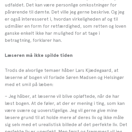
udfaldet. Det kan være personlige omkostninger for
pårørende til dømte. Det ville jeg gerne beskrive. Og jeg
er også interesseret i, hvordan virkeligheden af og til
udmåler en form for retfærdighed, som retten og loven
ganske enkelt ikke har mulighed for at tage i
betragtning, forklarer han.
Læseren må ikke spilde tiden
Trods de alvorlige temaer håber Lars Kjædegaard, at
læserne af bogen vil forlade Søren Madsen og Helsingør
med et smil på læben:
– Jeg håber, at læserne vil blive opløftede, når de har
læst bogen. At de føler, at der er mening i ting, som kan
være svære og uoverstigelige. Jeg vil gerne give mine
læsere grund til at holde mere af deres liv og ikke måle
sig selv med et urealistisk billede af det perfekte liv. Det
perfekte liv er uperfekt. Men først og fremmest vil jeg