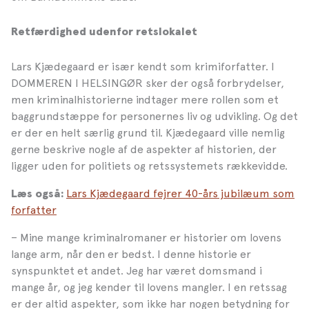
Retfærdighed udenfor retslokalet
Lars Kjædegaard er især kendt som krimiforfatter. I
DOMMEREN I HELSINGØR sker der også forbrydelser,
men kriminalhistorierne indtager mere rollen som et
baggrundstæppe for personernes liv og udvikling. Og det
er der en helt særlig grund til. Kjædegaard ville nemlig
gerne beskrive nogle af de aspekter af historien, der
ligger uden for politiets og retssystemets rækkevidde.
Lars Kjædegaard fejrer 40-års jubilæum som
Læs også:
forfatter
– Mine mange kriminalromaner er historier om lovens
lange arm, når den er bedst. I denne historie er
synspunktet et andet. Jeg har været domsmand i
mange år, og jeg kender til lovens mangler. I en retssag
er der altid aspekter, som ikke har nogen betydning for