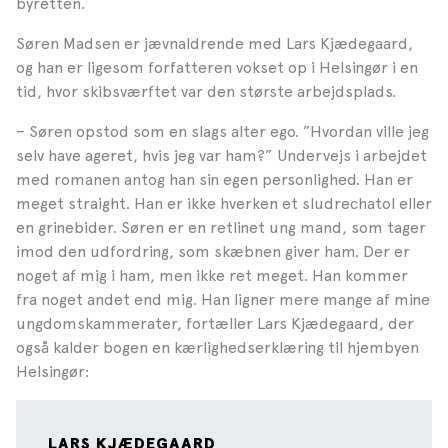
byretten.
Søren Madsen er jævnaldrende med Lars Kjædegaard,
og han er ligesom forfatteren vokset op i Helsingør i en
tid, hvor skibsværftet var den største arbejdsplads.
– Søren opstod som en slags alter ego. ”Hvordan ville jeg
selv have ageret, hvis jeg var ham?” Undervejs i arbejdet
med romanen antog han sin egen personlighed. Han er
meget straight. Han er ikke hverken et sludrechatol eller
en grinebider. Søren er en retlinet ung mand, som tager
imod den udfordring, som skæbnen giver ham. Der er
noget af mig i ham, men ikke ret meget. Han kommer
fra noget andet end mig. Han ligner mere mange af mine
ungdomskammerater, fortæller Lars Kjædegaard, der
også kalder bogen en kærlighedserklæring til hjembyen
Helsingør:
LARS KJÆDEGAARD