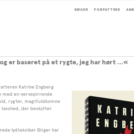
BØGER
FORFATTERE
ANB
yhed: Glæd dig til Katrine
ergs TANDFEEN
g er baseret på et rygte, jeg har hørt …«
fatteren Katrine Engberg
ge med en nervepirrende
old, rygter, magtfuldkomne
tavshed, der beskytter
ede lydtekniker Birger har