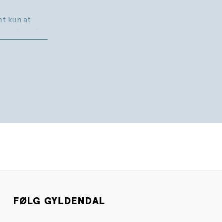
mt kun at
terer han sin
rigtig date.
coaching hos
ser han, at
øre, men det
inden det er
er, og snart
lde
dkomne mænd
FØLG GYLDENDAL