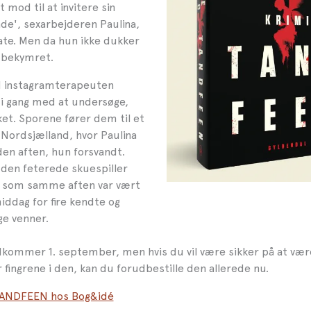
 mod til at invitere sin
de', sexarbejderen Paulina,
date. Men da hun ikke dukker
n bekymret.
instagramterapeuten
 i gang med at undersøge,
ket. Sporene fører dem til et
Nordsjælland, hvor Paulina
den aften, hun forsvandt.
f den feterede skuespiller
, som samme aften var vært
iddag for fire kendte og
ge venner.
ommer 1. september, men hvis du vil være sikker på at være
r fingrene i den, kan du forudbestille den allerede nu.
TANDFEEN hos Bog&idé