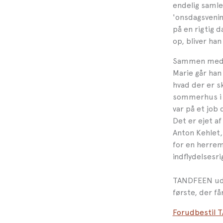
endelig samlet
'onsdagsvenin
på en rigtig 
op, bliver ha
Sammen med 
Marie går han
hvad der er s
sommerhus i 
var på et job 
Det er ejet a
Anton Kehlet
for en herrem
indflydelsesri
TANDFEEN udk
første, der få
Forudbestil 