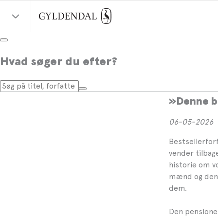
Krimin
Hvad søger du efter?
Engb
»Denne bo
06-05-2026
Bestsellerfor
vender tilba
historie om v
mænd og den 
dem.
Den pensioner