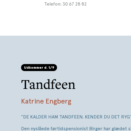
Telefon: 30 67 28 82
Udkommer d. 1/9
Tandfeen
Katrine Engberg
”DE KALDER HAM TANDFEEN. KENDER DU DET RYG
Den nyslåede førtidspensionist Birger har glædet sig 