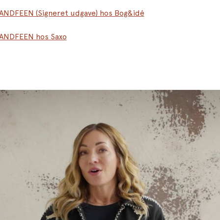
TANDFEEN (Signeret udgave) hos Bog&idé
TANDFEEN hos Saxo