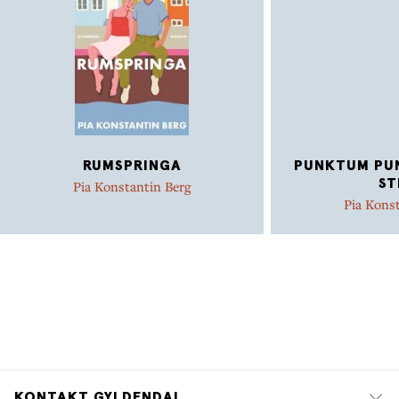
RUMSPRINGA
PUNKTUM PU
ST
Pia Konstantin Berg
Pia Kons
KONTAKT GYLDENDAL