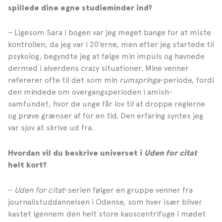
spillede dine egne studieminder ind?
– Ligesom Sara i bogen var jeg meget bange for at miste
kontrollen, da jeg var i 20’erne, men efter jeg startede til
psykolog, begyndte jeg at følge min impuls og havnede
dermed i alverdens crazy situationer. Mine venner
refererer ofte til det som min
rumspringa
-periode, fordi
den mindede om overgangsperioden i amish-
samfundet, hvor de unge får lov til at droppe reglerne
og prøve grænser af for en tid. Den erfaring syntes jeg
var sjov at skrive ud fra.
Hvordan vil du beskrive universet i
Uden for citat
helt kort?
–
Uden for citat
-serien følger en gruppe venner fra
journalistuddannelsen i Odense, som hver især bliver
kastet igennem den helt store kaoscentrifuge i mødet