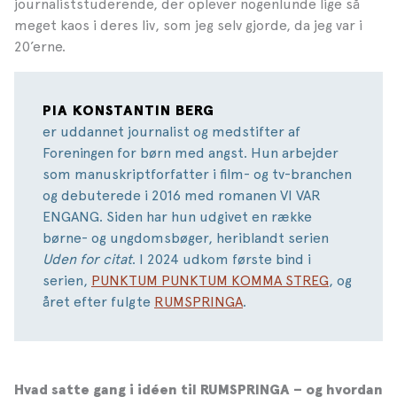
journaliststuderende, der oplever nogenlunde lige så
meget kaos i deres liv, som jeg selv gjorde, da jeg var i
20’erne.
PIA KONSTANTIN BERG
er uddannet journalist og medstifter af
Foreningen for børn med angst. Hun arbejder
som manuskriptforfatter i film- og tv-branchen
og debuterede i 2016 med romanen VI VAR
ENGANG. Siden har hun udgivet en række
børne- og ungdomsbøger, heriblandt serien
Uden for citat
. I 2024 udkom første bind i
serien,
PUNKTUM PUNKTUM KOMMA STREG
, og
året efter fulgte
RUMSPRINGA
.
Hvad satte gang i idéen til RUMSPRINGA – og hvordan