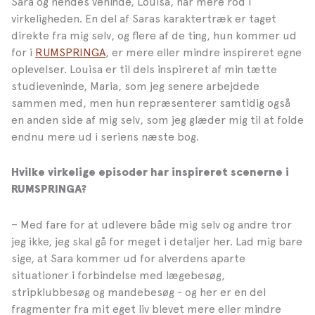
Sara og hendes veninde, Louisa, har mere rod i
virkeligheden. En del af Saras karaktertræk er taget
direkte fra mig selv, og flere af de ting, hun kommer ud
for i
RUMSPRINGA
, er mere eller mindre inspireret egne
oplevelser. Louisa er til dels inspireret af min tætte
studieveninde, Maria, som jeg senere arbejdede
sammen med, men hun repræsenterer samtidig også
en anden side af mig selv, som jeg glæder mig til at folde
endnu mere ud i seriens næste bog.
Hvilke virkelige episoder har inspireret scenerne i
RUMSPRINGA?
– Med fare for at udlevere både mig selv og andre tror
jeg ikke, jeg skal gå for meget i detaljer her. Lad mig bare
sige, at Sara kommer ud for alverdens aparte
situationer i forbindelse med lægebesøg,
stripklubbesøg og mandebesøg - og her er en del
fragmenter fra mit eget liv blevet mere eller mindre