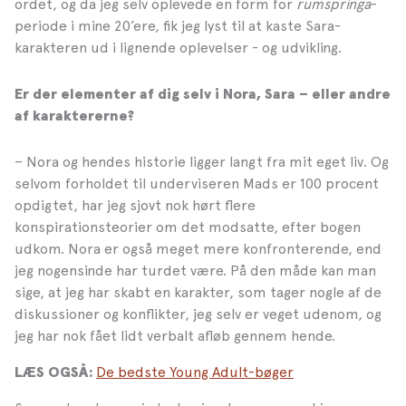
ordet, og da jeg selv oplevede en form for
rumspringa
-
periode i mine 20’ere, fik jeg lyst til at kaste Sara-
karakteren ud i lignende oplevelser - og udvikling.
Er der elementer af dig selv i Nora, Sara – eller andre
af karaktererne?
– Nora og hendes historie ligger langt fra mit eget liv. Og
selvom forholdet til underviseren Mads er 100 procent
opdigtet, har jeg sjovt nok hørt flere
konspirationsteorier om det modsatte, efter bogen
udkom. Nora er også meget mere konfronterende, end
jeg nogensinde har turdet være. På den måde kan man
sige, at jeg har skabt en karakter, som tager nogle af de
diskussioner og konflikter, jeg selv er veget udenom, og
jeg har nok fået lidt verbalt afløb gennem hende.
De bedste Young Adult-bøger
LÆS OGSÅ: