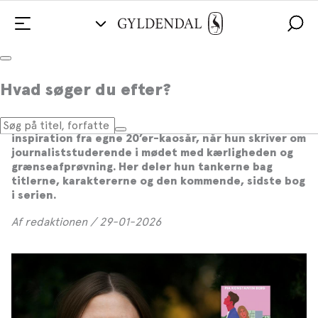
Pia Konstantin Berg: ”Jeg ville skrive
Hvad søger du efter?
om det kaos, jeg selv levede i”
I UDEN FOR CITAT-serien henter Pia Konstantin Berg
inspiration fra egne 20’er-kaosår, når hun skriver om
journaliststuderende i mødet med kærligheden og
grænseafprøvning. Her deler hun tankerne bag
titlerne, karaktererne og den kommende, sidste bog
i serien.
Af redaktionen / 29-01-2026