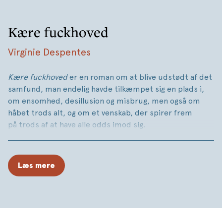
Kære fuckhoved
Virginie Despentes
Kære fuckhoved
er en roman om at blive udstødt af det
samfund, man endelig havde tilkæmpet sig en plads i,
om ensomhed, desillusion og misbrug, men også om
håbet trods alt, og om et venskab, der spirer frem
på trods af at have alle odds imod sig.
Rebecca har rundet de 50 år, hun er skuespiller, stadig
lige smuk og forførende, men er ved at blive gammel;
Læs mere
den rene død for en skuespillerindes karriere. Oscar
er forfatter, har skrevet én succesfuld bog og er
nu væltet fuldstændig omkuld af en MeToo-skandale. Og
så har han svinet Rebecca til offentligt. De to indleder en
hadefuld korrespondance, men en fælles relation