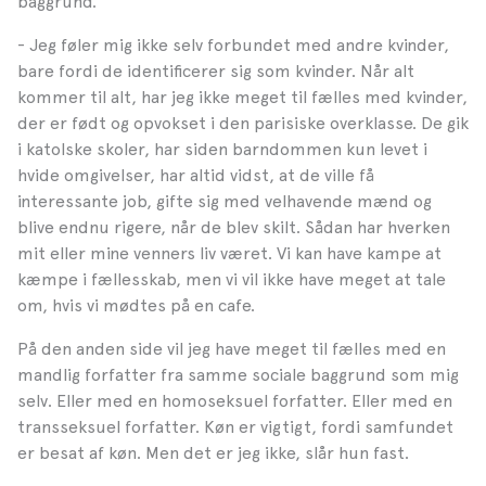
baggrund.
- Jeg føler mig ikke selv forbundet med andre kvinder,
bare fordi de identificerer sig som kvinder. Når alt
kommer til alt, har jeg ikke meget til fælles med kvinder,
der er født og opvokset i den parisiske overklasse. De gik
i katolske skoler, har siden barndommen kun levet i
hvide omgivelser, har altid vidst, at de ville få
interessante job, gifte sig med velhavende mænd og
blive endnu rigere, når de blev skilt. Sådan har hverken
mit eller mine venners liv været. Vi kan have kampe at
kæmpe i fællesskab, men vi vil ikke have meget at tale
om, hvis vi mødtes på en cafe.
På den anden side vil jeg have meget til fælles med en
mandlig forfatter fra samme sociale baggrund som mig
selv. Eller med en homoseksuel forfatter. Eller med en
transseksuel forfatter. Køn er vigtigt, fordi samfundet
er besat af køn. Men det er jeg ikke, slår hun fast.