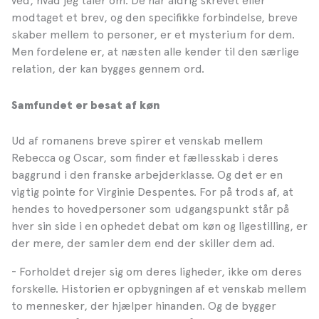
ved, hvad jeg taler om. De har aldrig skrevet eller
modtaget et brev, og den specifikke forbindelse, breve
skaber mellem to personer, er et mysterium for dem.
Men fordelene er, at næsten alle kender til den særlige
relation, der kan bygges gennem ord.
Samfundet er besat af køn
Ud af romanens breve spirer et venskab mellem
Rebecca og Oscar, som finder et fællesskab i deres
baggrund i den franske arbejderklasse. Og det er en
vigtig pointe for Virginie Despentes. For på trods af, at
hendes to hovedpersoner som udgangspunkt står på
hver sin side i en ophedet debat om køn og ligestilling, er
der mere, der samler dem end der skiller dem ad.
- Forholdet drejer sig om deres ligheder, ikke om deres
forskelle. Historien er opbygningen af et venskab mellem
to mennesker, der hjælper hinanden. Og de bygger