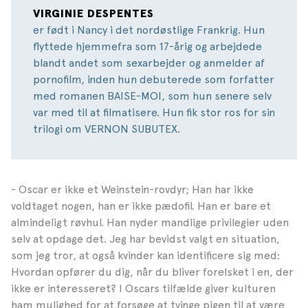
VIRGINIE DESPENTES
er født i Nancy i det nordøstlige Frankrig. Hun
flyttede hjemmefra som 17-årig og arbejdede
blandt andet som sexarbejder og anmelder af
pornofilm, inden hun debuterede som forfatter
med romanen BAISE-MOI, som hun senere selv
var med til at filmatisere. Hun fik stor ros for sin
trilogi om VERNON SUBUTEX.
- Oscar er ikke et Weinstein-rovdyr; Han har ikke
voldtaget nogen, han er ikke pædofil. Han er bare et
almindeligt røvhul. Han nyder mandlige privilegier uden
selv at opdage det. Jeg har bevidst valgt en situation,
som jeg tror, at også kvinder kan identificere sig med:
Hvordan opfører du dig, når du bliver forelsket i en, der
ikke er interesseret? I Oscars tilfælde giver kulturen
ham mulighed for at forsøge at tvinge pigen til at være