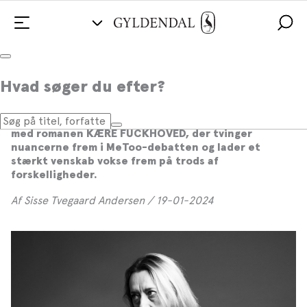
”Samfundet er besat af køn. Det er jeg
Hvad søger du efter?
ikke”
Den franske forfatter Virginie Despentes er aktuel
med romanen KÆRE FUCKHOVED, der tvinger
nuancerne frem i MeToo-debatten og lader et
stærkt venskab vokse frem på trods af
forskelligheder.
Af Sisse Tvegaard Andersen / 19-01-2024