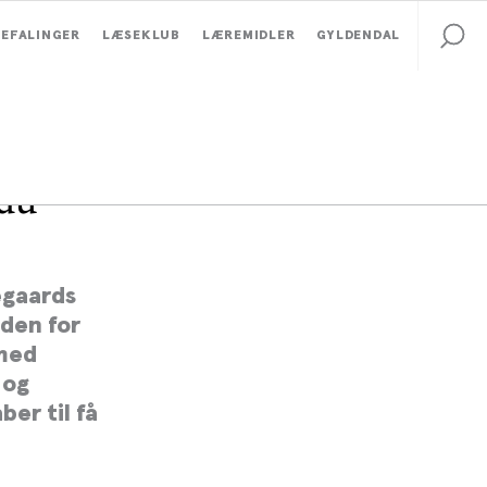
EFALINGER
LÆSEKLUB
LÆREMIDLER
GYLDENDAL
du
egaards
den for
 med
 og
er til få