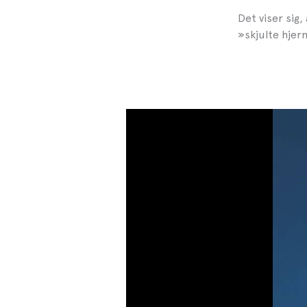
Det viser sig
»skjulte hjer