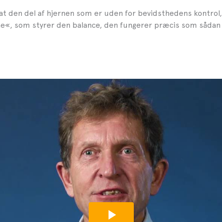
, at den del af hjernen som er uden for bevidsthedens kontrol
ne«, som styrer den balance, den fungerer præcis som sådan 