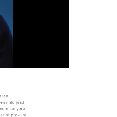
Søren
 en mild grad
ennem længere
igt at prøve at