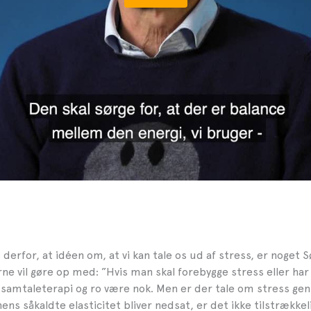
derfor, at idéen om, at vi kan tale os ud af stress, er noget 
rne vil gøre op med: ”Hvis man skal forebygge stress eller har
n samtaleterapi og ro være nok. Men er der tale om stress g
nens såkaldte elasticitet bliver nedsat, er det ikke tilstrækkel