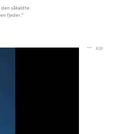
, den såkaldte
en fjeder.”
2:31