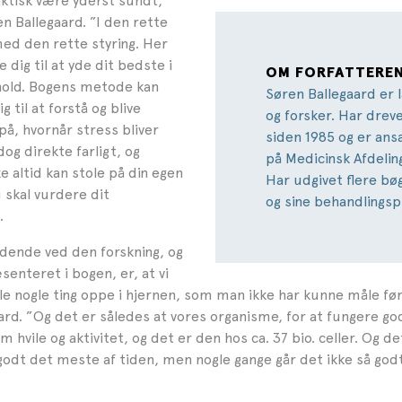
aktisk være yderst sundt,”
n Ballegaard. ”I den rette
d den rette styring. Her
 dig til at yde dit bedste i
OM FORFATTERE
orhold. Bogens metode kan
Søren Ballegaard er l
g til at forstå og blive
og forsker. Har dreve
, hvornår stress bliver
siden 1985 og er ans
og direkte farligt, og
på Medicinsk Afdeling
e altid kan stole på din egen
Har udgivet flere bø
 skal vurdere dit
og sine behandlings
.
dende ved den forskning, og
senteret i bogen, er, at vi
e nogle ting oppe i hjernen, som man ikke har kunne måle før,
rd. ”Og det er således at vores organisme, for at fungere god
 hvile og aktivitet, og det er den hos ca. 37 bio. celler. Og 
 godt det meste af tiden, men nogle gange går det ikke så godt