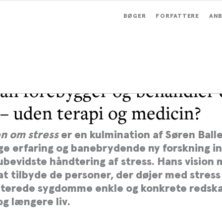
BØGER
FORFATTERE
ANB
an forebygger og behandler 
 – uden terapi og medicin?
n om stress
er en kulmination af Søren Ball
e erfaring og banebrydende ny forskning in
ubevidste håndtering af stress. Hans vision
at tilbyde de personer, der døjer med stress
aterede sygdomme enkle og konkrete redskab
g længere liv.