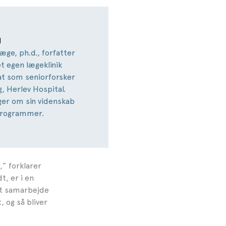
N
æge, ph.d., forfatter
t egen lægeklinik
at som seniorforsker
, Herlev Hospital.
ger om sin videnskab
programmer.
” forklarer
t, er i en
det samarbejde
, og så bliver