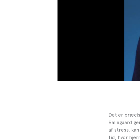
Det er præcis 
Ballegaard ge
af stress, ka
tid, hvor hjer