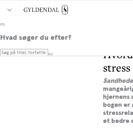
Hvad søger du efter?
Hvord
stress
Sandhede
mangeårig
hjernens 
bogen er 
stressrel
et bedre o