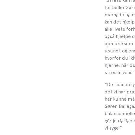
”Stress kan f
fortæller Søre
mængde og me
kan det hjælpe
alle livets f
også hjælpe di
opmærksom på
usundt og end
hvorfor du ikk
hjerne, når du
stressniveau”
“Det banebry
det vi har præ
har kunne mål
Søren Ballegaa
balance mellem
går jo rigtige
vi syge.”