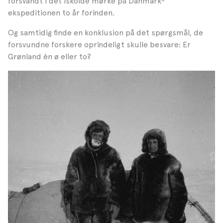
forsvandt i det iskolde mørke på Danmark-
ekspeditionen to år forinden.
Og samtidig finde en konklusion på det spørgsmål, de
forsvundne forskere oprindeligt skulle besvare: Er
Grønland én ø eller to?