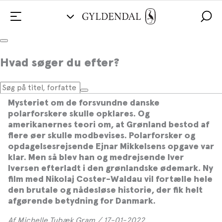
De blev efterladt tre år alene i hytte:
Hvad søger du efter?
Historien om, hvordan vi opdagede, at
Grønland er én ø
Mysteriet om de forsvundne danske
polarforskere skulle opklares. Og
amerikanernes teori om, at Grønland bestod af
flere øer skulle modbevises. Polarforsker og
opdagelsesrejsende Ejnar Mikkelsens opgave var
klar. Men så blev han og medrejsende Iver
Iversen efterladt i den grønlandske ødemark. Ny
film med Nikolaj Coster-Waldau vil fortælle hele
den brutale og nådesløse historie, der fik helt
afgørende betydning for Danmark.
Af Michelle Tubæk Gram / 17-01-2022