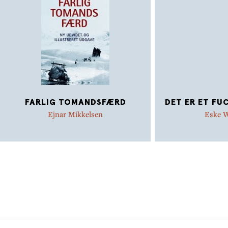
FARLIG TOMANDSFÆRD
DET ER ET FU
Ejnar Mikkelsen
Eske W