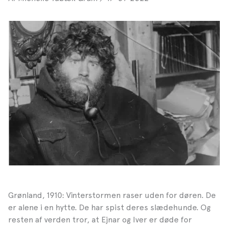
Grønland, 1910: Vinterstormen raser uden for døren. De
er alene i en hytte. De har spist deres slædehunde. Og
resten af verden tror, at Ejnar og Iver er døde for