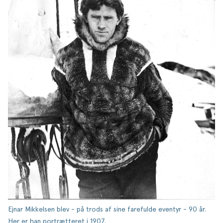
Ejnar Mikkelsen blev - på trods af sine farefulde eventyr - 90 år.
Her er han portrætteret i 1907.