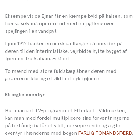
Eksempelvis da Ejnar får en kæmpe byld på halsen, som
han så selv må operere ud med en jagtkniv over
spejlingen i en vandpyt.
I juni 1912 banker en norsk sælfanger så omsider på
døren til den interimistiske, vejrbidte hytte bygget af
tømmer fra Alabama-skibet.
To mænd med store fuldskæg åbner døren med
geværerne klar og et vildt udtryk i øjnene ...
Et ægte eventyr
Har man set TV-programmet Efterladt i Vildmarken,
kan man med fordel multiplicere sine forventningerne
på forhånd; du får et vildt, nervepirrende og ægte
eventyr i hænderne med bogen
FARLIG TOMANDSFÆRD
.