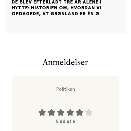
DE BLEV EFTERLADT TRE ÅR ALENE I
unikke fotos, forord af barnebarnet Naja Mikkelsen og
HYTTE: HISTORIEN OM, HVORDAN VI
originale breve fra Ejnar Mikkelsen til sin familie i
OPDAGEDE, AT GRØNLAND ER ÉN Ø
Danmark. Bogen indeholder også en novelle af Ejnar
Mikkelsen om en dramatisk jalousi-kamp om et
klassefoto fra en husholdningsskole.
Anmeldelser
Politiken
5 ud af 6