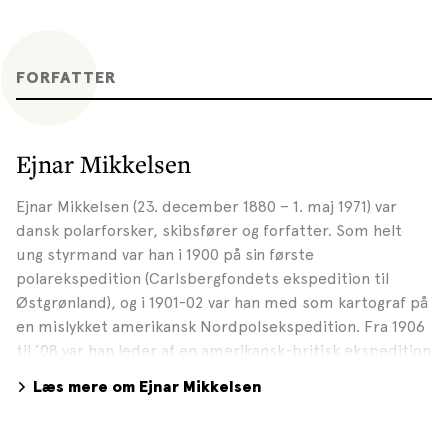
FORFATTER
Ejnar Mikkelsen
Ejnar Mikkelsen (23. december 1880 – 1. maj 1971) var
dansk polarforsker, skibsfører og forfatter. Som helt
ung styrmand var han i 1900 på sin første
polarekspedition (Carlsbergfondets ekspedition til
Østgrønland), og i 1901-02 var han med som kartograf på
en mislykket amerikansk Nordpolsekspedition. Fra 1906
til ’08 var han leder af en amerikansk-britisk ekspedition
til områderne nord for Alaska.
Læs mere om Ejnar Mikkelsen