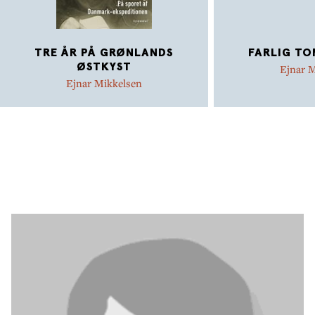
TRE ÅR PÅ GRØNLANDS
FARLIG T
ØSTKYST
Ejnar 
Ejnar Mikkelsen