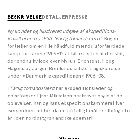
BESKRIVELSE
DETALJER
PRESSE
Ny udvidet og illustreret udgave af ekspeditions-
klassikeren fra 1955, 'Farlig tomandsfærd'
. Bogen
fortæller om en lille håndfuld mænds uforfærdede
kamp for i årene 1909–12 at løfte resten af det slør,
der endnu hvilede over Mylius-Erichsens, Høeg
Hagens og Jørgen Brønlunds sidste tragiske rejse
under »Danmark-ekspeditionen« 1906–08.
I
Farlig tomandsfærd
har ekspeditionsleder og
polarforsker Ejnar Mikkelsen beskrevet nogle af de
oplevelser, han og hans ekspeditionskammerat Iver
Iversen kom ud for, da de ufrivilligt måtte tilbringe tre
år i den nordøstgrønlandske ødemark.
»Alabama-ekspeditionen«, som den hed, blev en
ekspedition, der ikke forløb som planlagt. Den lille