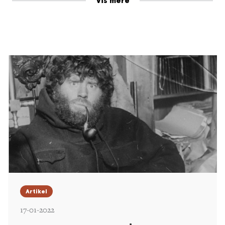
Vis mere
skonnert kom ind til kysten ved øen Shannon, hvor
skibet blev lagt i vinterhavn. Mens Ejnar Mikkelsen og
Iver Iversen slædede mod nord for at lede efter de
omkomne fra »Danmark-ekspeditionen« og deres
dagbøger og observationsjournaler, blev skibet skruet
ned, og det tilbageblevne mandskab undsat af en
norsk sælfanger.
Da Mikkelsen og Iversen kom tilbage fra deres lange
slæderejse, fandt de en lille hytte bygget af vragrester
fra skibet. Skibets navnebræt var sat over døren som
en hilsen fra kammeraterne. Her i en
menneskefjendsk ødemark skulle de to mænd så
prøve at få en tilværelse til at fungere. De måtte
kæmpe mod sult og kulde i den bistre grønlandske
vinter, hvor de var dybt afhængige af jagt – og fremfor
Artikel
alt hinanden.
17-01-2022
Denne nye udgave er udstyret med både gamle og nye