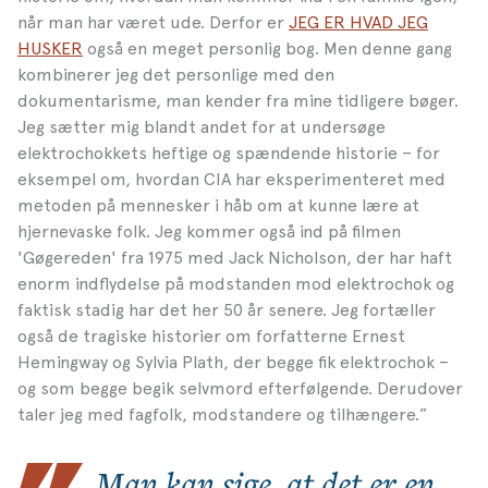
når man har været ude. Derfor er
JEG ER HVAD JEG
HUSKER
også en meget personlig bog. Men denne gang
kombinerer jeg det personlige med den
dokumentarisme, man kender fra mine tidligere bøger.
Jeg sætter mig blandt andet for at undersøge
elektrochokkets heftige og spændende historie – for
eksempel om, hvordan CIA har eksperimenteret med
metoden på mennesker i håb om at kunne lære at
hjernevaske folk. Jeg kommer også ind på filmen
'Gøgereden' fra 1975 med Jack Nicholson, der har haft
enorm indflydelse på modstanden mod elektrochok og
faktisk stadig har det her 50 år senere. Jeg fortæller
også de tragiske historier om forfatterne Ernest
Hemingway og Sylvia Plath, der begge fik elektrochok –
og som begge begik selvmord efterfølgende. Derudover
taler jeg med fagfolk, modstandere og tilhængere.”
Man kan sige, at det er en