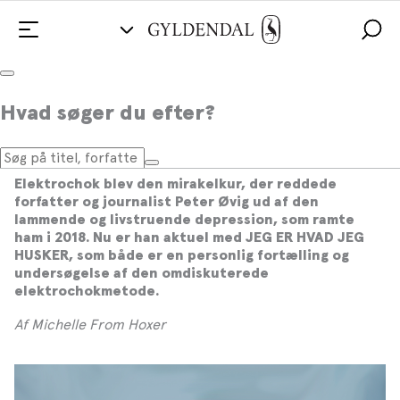
Peter Øvig: ”Forhåbentlig kan min bog
Hvad søger du efter?
bidrage til at starte nogle nødvendige
samtaler”
Elektrochok blev den mirakelkur, der reddede
forfatter og journalist Peter Øvig ud af den
lammende og livstruende depression, som ramte
ham i 2018. Nu er han aktuel med JEG ER HVAD JEG
HUSKER, som både er en personlig fortælling og
undersøgelse af den omdiskuterede
elektrochokmetode.
Af Michelle From Hoxer