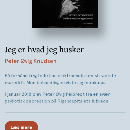
Jeg er hvad jeg husker
Peter Øvig Knudsen
På forhånd frygtede han elektrochok som sit værste
mareridt. Men behandlingen viste sig mirakuløs.
I januar 2018 blev Peter Øvig helbredt fra en svær
psykotisk depression på Rigshospitalets lukkede
afdeling. Først bagefter gik det op for ham, hvor store
omkostninger sygdommen havde haft for ham selv og
hans nærmeste. I en lang periode ville hans fjortenårige
Læs mere
søn ikke se ham.