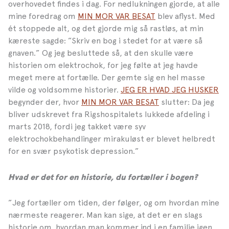
overhovedet findes i dag. For nedlukningen gjorde, at alle
mine foredrag om
MIN MOR VAR BESAT
blev aflyst. Med
ét stoppede alt, og det gjorde mig så rastløs, at min
kæreste sagde: ”Skriv en bog i stedet for at være så
gnaven.” Og jeg besluttede så, at den skulle være
historien om elektrochok, for jeg følte at jeg havde
meget mere at fortælle. Der gemte sig en hel masse
vilde og voldsomme historier.
JEG ER HVAD JEG HUSKER
begynder der, hvor
MIN MOR VAR BESAT
slutter: Da jeg
bliver udskrevet fra Rigshospitalets lukkede afdeling i
marts 2018, fordi jeg takket være syv
elektrochokbehandlinger mirakuløst er blevet helbredt
for en svær psykotisk depression.”
Hvad er det for en historie, du fortæller i bogen?
”Jeg fortæller om tiden, der følger, og om hvordan mine
nærmeste reagerer. Man kan sige, at det er en slags
historie om, hvordan man kommer ind i en familie igen,