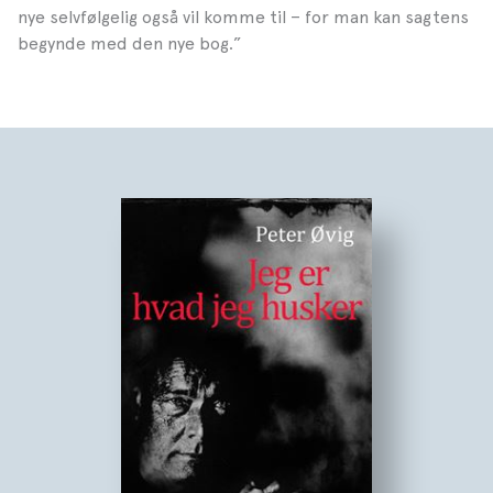
nye selvfølgelig også vil komme til – for man kan sagtens
begynde med den nye bog.”