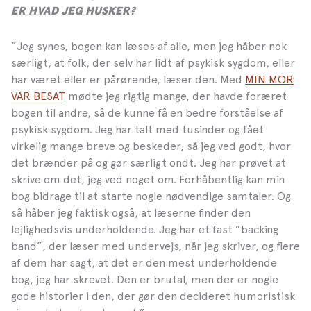
ER HVAD JEG HUSKER?
”Jeg synes, bogen kan læses af alle, men jeg håber nok
særligt, at folk, der selv har lidt af psykisk sygdom, eller
har været eller er pårørende, læser den. Med
MIN MOR
VAR BESAT
mødte jeg rigtig mange, der havde foræret
bogen til andre, så de kunne få en bedre forståelse af
psykisk sygdom. Jeg har talt med tusinder og fået
virkelig mange breve og beskeder, så jeg ved godt, hvor
det brænder på og gør særligt ondt. Jeg har prøvet at
skrive om det, jeg ved noget om. Forhåbentlig kan min
bog bidrage til at starte nogle nødvendige samtaler. Og
så håber jeg faktisk også, at læserne finder den
lejlighedsvis underholdende. Jeg har et fast ”backing
band”, der læser med undervejs, når jeg skriver, og flere
af dem har sagt, at det er den mest underholdende
bog, jeg har skrevet. Den er brutal, men der er nogle
gode historier i den, der gør den decideret humoristisk