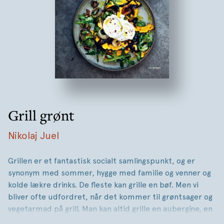
Grill grønt
Nikolaj Juel
Grillen er et fantastisk socialt samlingspunkt, og er
synonym med sommer, hygge med familie og venner og
kolde lækre drinks. De fleste kan grille en bøf. Men vi
bliver ofte udfordret, når det kommer til grøntsager og
vegetarmad på grill. Man kan altid grille en aubergine, en
courgette eller en rød peber. Men det kan være svært at