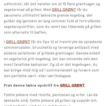
udfordret, når det handler om at få flere grøntsager og
vegetarmad på grillen. Med
GRILL GRØNT
får du
sæsonens ultimativt lækreste grønne kogebog, der
guider dig igennem en lang sommer fuld af fortryllende
vegetaropskrifter, som du nemt kan tilberede på grillen
som alternativ til bøffen.
I
GRILL GRØNT
får du tips til at fremtrylle de sprødeste
sommersalater, bruschetta og farverige antipasti med
alskens variationer af grillede grøntsager. Ganske enkelt
en vegetarisk grill-kogebog, der kan omvende selv den
mest fanatiske kødspiser. Og så er det kogebogen, du
kan bringe med mig ud i sommerlandet og forære som
den perfekte vært- eller værtindegave.
Prøv denne lækre opskrift fra
GRILL GRØNT
Fyldte pebere med ricotta, parmesan og urter. Lav de
lækreste små, fyldte pebere på grillen og supplér evt.