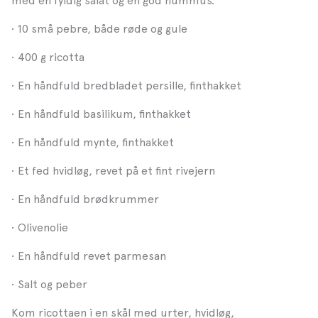
med en fyldig salat og en god hummus.
• 10 små pebre, både røde og gule
• 400 g ricotta
• En håndfuld bredbladet persille, finthakket
• En håndfuld basilikum, finthakket
• En håndfuld mynte, finthakket
• Et fed hvidløg, revet på et fint rivejern
• En håndfuld brødkrummer
• Olivenolie
• En håndfuld revet parmesan
• Salt og peber
Kom ricottaen i en skål med urter, hvidløg,