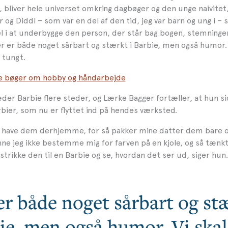
, bliver hele universet omkring dagbøger og den unge naivitet
og Diddl – som var en del af den tid, jeg var barn og ung i – 
el i at underbygge den person, der står bag bogen, stemninge
 er både noget sårbart og stærkt i Barbie, men også humor. V
r tungt.
e bøger om hobby og håndarbejde
der Barbie flere steder, og Lærke Bagger fortæller, at hun si
bier, som nu er flyttet ind på hendes værksted.
e have dem derhjemme, for så pakker mine datter dem bare o
ne jeg ikke bestemme mig for farven på en kjole, og så tænkte
trikke den til en Barbie og se, hvordan det ser ud, siger hun.
er både noget sårbart og stæ
ie, men også humor. Vi skal