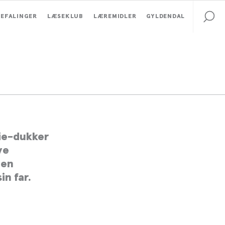
EFALINGER
LÆSEKLUB
LÆREMIDLER
GYLDENDAL
bie-dukker
ye
 en
in far.