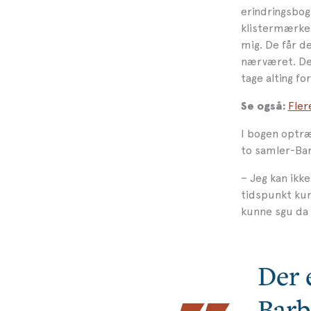
erindringsbog
klistermærker 
mig. De får d
nærværet. Der
tage alting fo
Fler
Se også:
I bogen optræ
to samler-Bar
– Jeg kan ikk
tidspunkt kun
kunne sgu da s
Der 
Barb