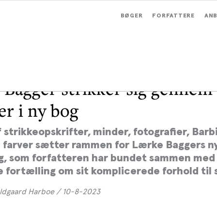
BØGER
FORFATTERE
ANB
Bagger strikker sig gennem
r i ny bog
 strikkeopskrifter, minder, fotografier, Bar
 farver sætter rammen for Lærke Baggers n
g, som forfatteren har bundet sammen med
 fortælling om sit komplicerede forhold til s
ldgaard Harboe / 10-8-2023