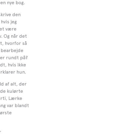
den nye bog.
skrive den
 hvis jeg
det være
v. Og når det
t, hvorfor så
 bearbejde
rer rundt på?
dt, hvis ikke
rklarer hun.
d af alt, der
 de kulørte
årti, Lærke
ng var blandt
tørste
r