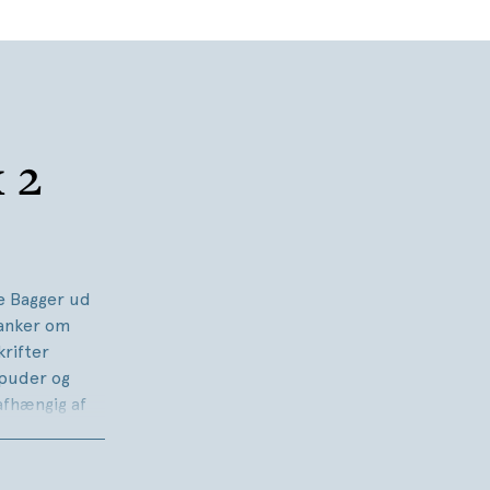
 2
e Bagger ud
 tanker om
krifter
 puder og
afhængig af
er Lærke om