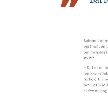
Selvom det ha
også haft en 
om forholdet 
by bit
.
– Det er en t
jeg ikke refle
forhold til me
hvor jeg ikke 
skrive en bog.