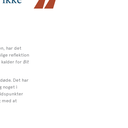
n, har det
ige reflektion
 kalder for
Bit
 døde. Det har
g noget i
 tidspunkter
ig med at