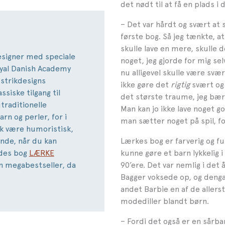
det nødt til at få en plads i 
– Det var hårdt og svært at 
første bog. Så jeg tænkte, at
skulle lave en mere, skulle 
esigner med speciale
noget, jeg gjorde for mig sel
oyal Danish Academy
nu alligevel skulle være svær
 strikdesigns
ikke gøre det
rigtig
svært og
siske tilgang til
det største traume, jeg bæ
traditionelle
Man kan jo ikke lave noget go
rn og perler, for i
man sætter noget på spil, fo
ik være humoristisk,
nde, når du kan
Lærkes bog er farverig og ful
des bog
LÆRKE
kunne gøre et barn lykkelig i
n megabestseller, da
90’ere. Det var nemlig i det 
Bagger voksede op, og denga
andet Barbie en af de allers
modediller blandt børn.
– Fordi det også er en sårba