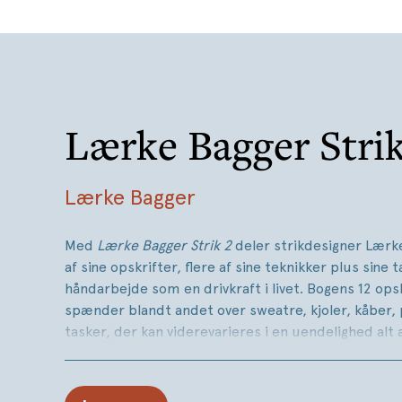
Lærke Bagger Strik
Lærke Bagger
Med
Lærke Bagger Strik 2
deler strikdesigner Lærk
af sine opskrifter, flere af sine teknikker plus sine
håndarbejde som en drivkraft i livet. Bogens 12 ops
spænder blandt andet over sweatre, kjoler, kåber,
tasker, der kan viderevarieres i en uendelighed alt 
humøret, personligheden og livssituationen.
”Knit it out” er bogens mantra – og ærligt fortæll