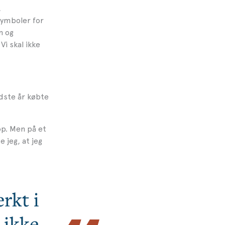
,
symboler for
n og
i skal ikke
dste år købte
p. Men på et
 jeg, at jeg
rkt i
 ikke