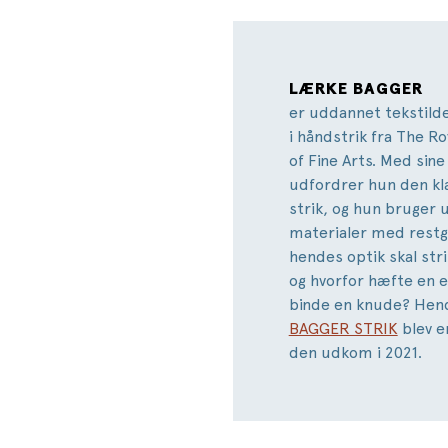
LÆRKE BAGGER
er uddannet tekstild
i håndstrik fra The R
of Fine Arts. Med sine
udfordrer hun den klas
strik, og hun bruger u
materialer med restga
hendes optik skal str
og hvorfor hæfte en e
binde en knude? Hen
BAGGER STRIK
blev e
den udkom i 2021.