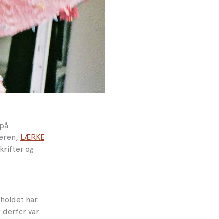
 på
geren,
LÆRKE
krifter og
rholdet har
 derfor var