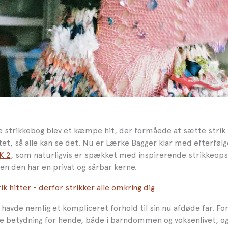
 strikkebog blev et kæmpe hit, der formåede at sætte strik
t, så alle kan se det. Nu er Lærke Bagger klar med efterføl
K 2
, som naturligvis er spækket med inspirerende strikkeops
en den har en privat og sårbar kerne.
ik hitter - derfor strikker alle omkring dig
havde nemlig et kompliceret forhold til sin nu afdøde far. Fo
e betydning for hende, både i barndommen og voksenlivet, og