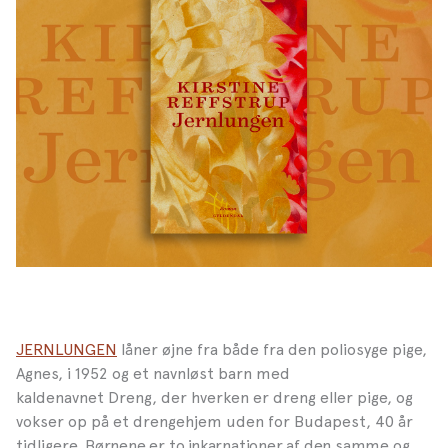
JERNLUNGEN
låner øjne fra både fra den poliosyge pige,
Agnes, i 1952 og et navnløst barn med
kaldenavnet Dreng, der hverken er dreng eller pige, og
vokser op
på et drengehjem uden for Budapest, 40 år
tidligere.
Børnene er to inkarnationer af den samme og