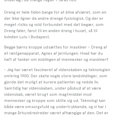
Dreng er hele tiden bange for at blive afsløret, som en
der ikke ligner de andre drenge fysiologisk. Og der er
meget risiko og vold forbundet med det begær, som
Dreng føler, først til en anden dreng i huset, så til
kvinden Lulu i Budapest.
Begge børns kroppe udsættes for maskiner – Dreng af
et røntgenapparat, Agnes af jernlungen. Hvad har du
haft af tanker om koblingen af mennesker og maskiner?
- Jeg har været fascineret af videnskaben og teknologien
omkring 1900. Der skete nogle store landvindinger, som
gjorde det muligt at kurere patienter og redde liv.
Samtidig har videnskaben, under påskud af at være
videnskab, været brugt som magtmiddel mod
mennesker og kroppe som skilte sig ud. Teknologi kan
både være omsorgsfuld og undertrykkende, og vi har i
mange århundredreder været afhængige af den. Det er