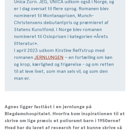
Unica Zürn. JEG, UNICA udkom også i Norge, og
er i dag oversat til flere sprog. Romanen blev
nomineret til Montanaprisen, Munch-
Christensens debutantpris og præmieret af
Statens Kunstfond. I Norge blev romanen
nomineret til Osloprisen i kategorien «Årets
litteratur».
I april 2023 udkom Kirstine Reffstrup med
romanen
JERNLUNGEN
– en fortælling om køn
og krop, kærlighed og frigørelse - og om retten
til at leve livet, som man selv vil, og som den
man er.
Agnes ligger fastlåst i en jernlunge på
Blegdamshospitalet. Hvorfra kom inspirationen til at
skrive om lige præcis et polioramt barn i 1950erne?
Hvad har du lavet af research for at kunne skrive så