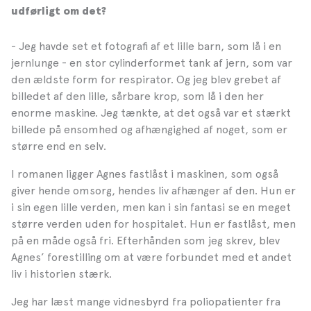
udførligt om det?
- Jeg havde set et fotografi af et lille barn, som lå i en
jernlunge - en stor cylinderformet tank af jern, som var
den ældste form for respirator. Og jeg blev grebet af
billedet af den lille, sårbare krop, som lå i den her
enorme maskine. Jeg tænkte, at det også var et stærkt
billede på ensomhed og afhængighed af noget, som er
større end en selv.
I romanen ligger Agnes fastlåst i maskinen, som også
giver hende omsorg, hendes liv afhænger af den. Hun er
i sin egen lille verden, men kan i sin fantasi se en meget
større verden uden for hospitalet. Hun er fastlåst, men
på en måde også fri. Efterhånden som jeg skrev, blev
Agnes’ forestilling om at være forbundet med et andet
liv i historien stærk.
Jeg har læst mange vidnesbyrd fra poliopatienter fra