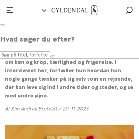
Kirstine Reffstrup om JERNLUNGEN
Hvad søger du efter?
Kirstine Reffstrup har med JERNLUNGEN
skabt
en sanselig, original og poetisk fortælling
om køn og krop, kærlighed og frigørelse. I
interviewet her, fortæller hun hvordan hun
nogle gange tænker på sig selv som en rejsende,
der kan leve sig ind i andre tider og steder, og se
med andre øjne.
Af Kim Andrea Brofeldt / 20-11-2023