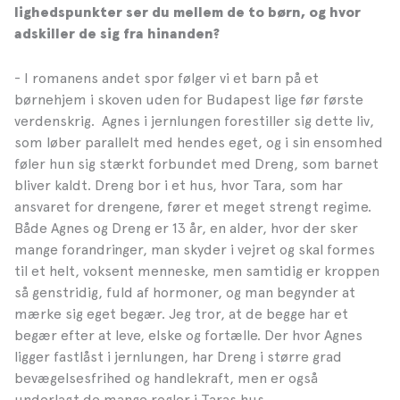
lighedspunkter ser du mellem de to børn, og hvor
adskiller de sig fra hinanden?
- I romanens andet spor følger vi et barn på et
børnehjem i skoven uden for Budapest lige før første
verdenskrig. Agnes i jernlungen forestiller sig dette liv,
som løber parallelt med hendes eget, og i sin ensomhed
føler hun sig stærkt forbundet med Dreng, som barnet
bliver kaldt. Dreng bor i et hus, hvor Tara, som har
ansvaret for drengene, fører et meget strengt regime.
Både Agnes og Dreng er 13 år, en alder, hvor der sker
mange forandringer, man skyder i vejret og skal formes
til et helt, voksent menneske, men samtidig er kroppen
så genstridig, fuld af hormoner, og man begynder at
mærke sig eget begær. Jeg tror, at de begge har et
begær efter at leve, elske og fortælle. Der hvor Agnes
ligger fastlåst i jernlungen, har Dreng i større grad
bevægelsesfrihed og handlekraft, men er også
underlagt de mange regler i Taras hus.