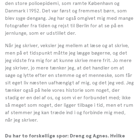
den store polioepidemi, som ramte København og
Danmark i 1952. Det var først og fremmest børn, som
blev syge dengang. Jeg har også omgivet mig med mange
fotografier fra tiden og rejst til Berlin for at se på en
jernlunge, som er udstillet der.
Når jeg skriver, veksler jeg mellem at læse og at skrive,
men på et tidspunkt måtte jeg lægge bøgerne, og det
jeg vidste fra mig for at kunne skrive mere frit. Jo mere
jeg skriver, jo mere tænker jeg, at det handler om at
søge og lytte efter en stemme og et menneske, som får
sit eget liv næsten uafhængigt af mig, og det jeg ved. Jeg
tænker også på hele vores historie som noget, der
stadig er en del af os, og som vi er forbundet med; ikke
så meget som noget, der ligger tilbage i tid, men et rum
af stemmer jeg kan træde ind i og forbinde mig med,
når jeg skriver.
Du har to forskellige spor: Dreng og Agnes. Hvilke