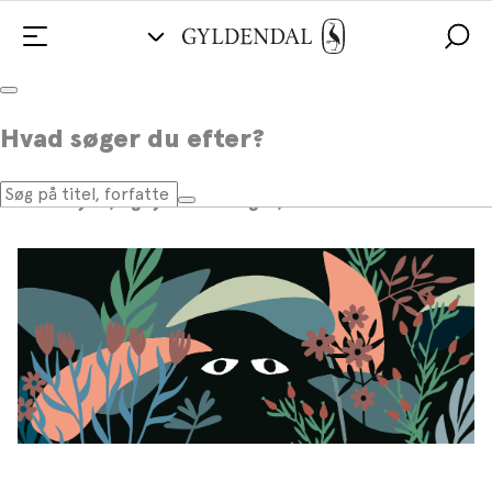
Hvad skammer du dig over?
Hvad søger du efter?
Skam er langtfra det første, der falder os ind som en
mulig årsag til vores besværligheder i livet. Skam er
ofte skjult, og sjældent noget, vi taler om.