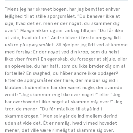
”Mens jeg har skrevet bogen, har jeg benyttet enhver
lejlighed til at stille spørgsmålet: ”Du behøver ikke at
sige, hvad det er, men er der noget, du skammer dig
over?” Mange nikker og ser væk og tilføjer: ”Du får ikke
at vide, hvad det er.” Andre bliver i første omgang lidt
usikre på spørgsmålet. Så hjælper jeg lidt ved at komme
med forslag: Er der noget ved din krop, som du helst
ikke viser frem? En egenskab, du forsøger at skjule, eller
en oplevelse, du har haft, som du ikke bryder dig om at
fortælle? En svaghed, du håber andre ikke opdager?
Efter de spørgsmål er der flere, der melder sig ind i
klubben. Indimellem har der været nogle, der svarede
vredt: ”Jeg skammer mig ikke over noget!” eller ”Jeg
har overhovedet ikke noget at skamme mig over!” Jeg
tror, de mener: ”Du får mig ikke til at gå ind i
skammekrogen.” Men selv går de indimellem derind
uden at vide det. Ét er nemlig, hvad vi med hovedet
mener, det ville være rimeligt at skamme sig over.