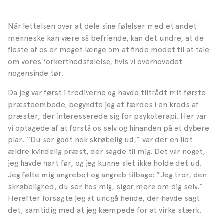
Når lettelsen over at dele sine følelser med et andet
menneske kan være så befriende, kan det undre, at de
fleste af os er meget længe om at finde modet til at tale
om vores forkerthedsfølelse, hvis vi overhovedet
nogensinde tør.
Da jeg var først i trediverne og havde tiltrådt mit første
præsteembede, begyndte jeg at færdes i en kreds af
præster, der interesserede sig for psykoterapi. Her var
vi optagede af at forstå os selv og hinanden på et dybere
plan. ”Du ser godt nok skrøbelig ud,” var der en lidt
ældre kvindelig præst, der sagde til mig. Det var noget,
jeg havde hørt før, og jeg kunne slet ikke holde det ud.
Jeg følte mig angrebet og angreb tilbage: ”Jeg tror, den
skrøbelighed, du ser hos mig, siger mere om dig selv.”
Herefter forsøgte jeg at undgå hende, der havde sagt
det, samtidig med at jeg kæmpede for at virke stærk.