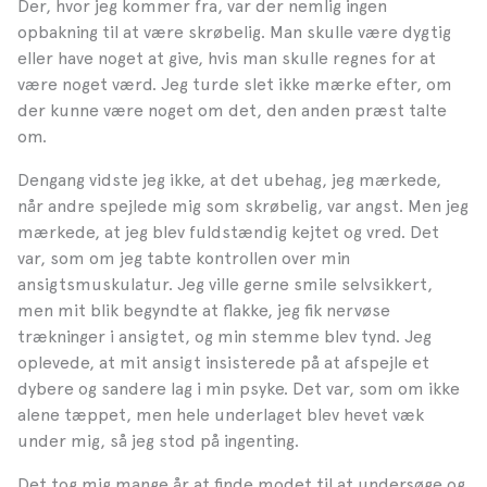
Der, hvor jeg kommer fra, var der nemlig ingen
opbakning til at være skrøbelig. Man skulle være dygtig
eller have noget at give, hvis man skulle regnes for at
være noget værd. Jeg turde slet ikke mærke efter, om
der kunne være noget om det, den anden præst talte
om.
Dengang vidste jeg ikke, at det ubehag, jeg mærkede,
når andre spejlede mig som skrøbelig, var angst. Men jeg
mærkede, at jeg blev fuldstændig kejtet og vred. Det
var, som om jeg tabte kontrollen over min
ansigtsmuskulatur. Jeg ville gerne smile selvsikkert,
men mit blik begyndte at flakke, jeg fik nervøse
trækninger i ansigtet, og min stemme blev tynd. Jeg
oplevede, at mit ansigt insisterede på at afspejle et
dybere og sandere lag i min psyke. Det var, som om ikke
alene tæppet, men hele underlaget blev hevet væk
under mig, så jeg stod på ingenting.
Det tog mig mange år at finde modet til at undersøge og