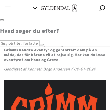
Hans og Grete genfortalt i al sin gru
Hvad søger du efter?
Kenneth Bøgh Andersen er en sand mester i at
fortælle uhyggelige historier. I bogen
GRIMM
har han
sammen med Benni Bødker taget 23 af brødrene
Grimms kendte eventyr og genfortalt dem på en
måde, der får hårene til at rejse sig. Her kan du læse
eventyret om Hans og Grete.
Gendigtet af Kenneth Bøgh Andersen / 09-01-2024