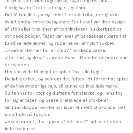
til syne. Den hvide fugl sad på taget, og det hus …
Aldrig havde Grete set noget lignende.
Det lå i en lille lysning, midt i en solstribe, der gjorde
synet endnu mere betagende. For huset var ikke bygget
af sten eller træ, men af honningkager, sukkerbrød og
stribede bolsjer. Taget var lavet af pandekager, døren af
kandiserede æbler, og ruderne var af hvidt sukker.
„Hvad er det her for et sted?“ hviskede Grete.
„Det ved jeg ikke,“ svarede Hans. „Men det er bedre end
derhjemme.
Her kan vi da få noget at spise. Tak, lille fugl.“
De løb derhen, og selv om det føltes lidt forkert at spise
af det besynderlige hus, så kunne de ikke lade være.
Sulten var for stor og duftene for stærke, og Hans tog
for sig af taget, og Grete brækkede et stykke af
vinduesskodderne, der var lavet af mørk chokolade. Det
smeltede på tungen.
„Hvem er det, der spiser af mit hus?“ lød en stemme
inde fra huset.