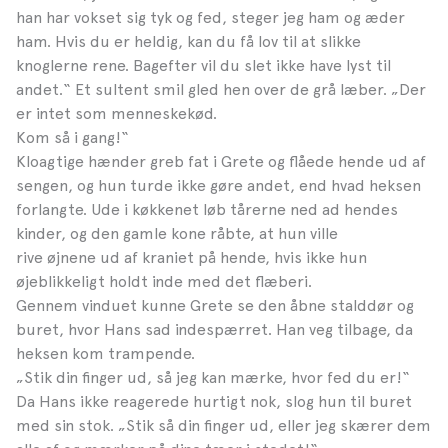
han har vokset sig tyk og fed, steger jeg ham og æder
ham. Hvis du er heldig, kan du få lov til at slikke
knoglerne rene. Bagefter vil du slet ikke have lyst til
andet.“ Et sultent smil gled hen over de grå læber. „Der
er intet som menneskekød.
Kom så i gang!“
Kloagtige hænder greb fat i Grete og flåede hende ud af
sengen, og hun turde ikke gøre andet, end hvad heksen
forlangte. Ude i køkkenet løb tårerne ned ad hendes
kinder, og den gamle kone råbte, at hun ville
rive øjnene ud af kraniet på hende, hvis ikke hun
øjeblikkeligt holdt inde med det flæberi.
Gennem vinduet kunne Grete se den åbne stalddør og
buret, hvor Hans sad indespærret. Han veg tilbage, da
heksen kom trampende.
„Stik din finger ud, så jeg kan mærke, hvor fed du er!“
Da Hans ikke reagerede hurtigt nok, slog hun til buret
med sin stok. „Stik så din finger ud, eller jeg skærer dem