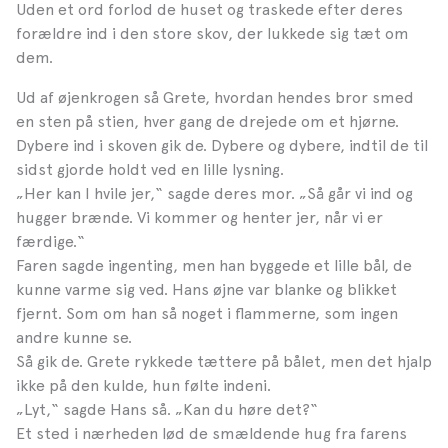
Uden et ord forlod de huset og traskede efter deres
forældre ind i den store skov, der lukkede sig tæt om
dem.
Ud af øjenkrogen så Grete, hvordan hendes bror smed
en sten på stien, hver gang de drejede om et hjørne.
Dybere ind i skoven gik de. Dybere og dybere, indtil de til
sidst gjorde holdt ved en lille lysning.
„Her kan I hvile jer,“ sagde deres mor. „Så går vi ind og
hugger brænde. Vi kommer og henter jer, når vi er
færdige.“
Faren sagde ingenting, men han byggede et lille bål, de
kunne varme sig ved. Hans øjne var blanke og blikket
fjernt. Som om han så noget i flammerne, som ingen
andre kunne se.
Så gik de. Grete rykkede tættere på bålet, men det hjalp
ikke på den kulde, hun følte indeni.
„Lyt,“ sagde Hans så. „Kan du høre det?“
Et sted i nærheden lød de smældende hug fra farens