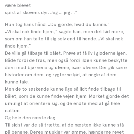
være blevet
spist af skovens dyr. Jeg … jeg …“
Hun tog hans hånd. „Du gjorde, hvad du kunne.“
„Vi skal nok finde hjem,“ sagde han, men det lød mere,
som om han talte til sig selv end til hende. „Vi skal nok
finde hjem.“
De ville gå tilbage til bålet. Prøve at få liv i gløderne igen.
Både fordi de frøs, men også fordi ilden kunne beskytte
dem mod bjørnene og ulvene, især ulvene. Der gik sære
historier om dem, og rygterne lød, at nogle af dem
kunne tale.
Men de to søskende kunne lige så lidt finde tilbage til
bålet, som de kunne finde vejen hjem. Mørket gjorde det
umuligt at orientere sig, og de endte med at gå hele
natten.
Og hele den næste dag.
Til sidst var de så trætte, at de næsten ikke kunne stå
på benene. Deres muskler var ømme, hænderne revet