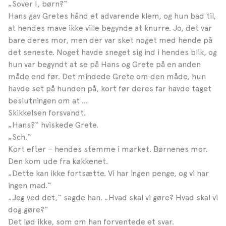
„Sover I, børn?“
Hans gav Gretes hånd et advarende klem, og hun bad til,
at hendes mave ikke ville begynde at knurre. Jo, det var
bare deres mor, men der var sket noget med hende på
det seneste. Noget havde sneget sig ind i hendes blik, og
hun var begyndt at se på Hans og Grete på en anden
måde end før. Det mindede Grete om den måde, hun
havde set på hunden på, kort før deres far havde taget
beslutningen om at …
Skikkelsen forsvandt.
„Hans?“ hviskede Grete.
„Sch.“
Kort efter – hendes stemme i mørket. Børnenes mor.
Den kom ude fra køkkenet.
„Dette kan ikke fortsætte. Vi har ingen penge, og vi har
ingen mad.“
„Jeg ved det,“ sagde han. „Hvad skal vi gøre? Hvad skal vi
dog gøre?“
Det lød ikke, som om han forventede et svar.