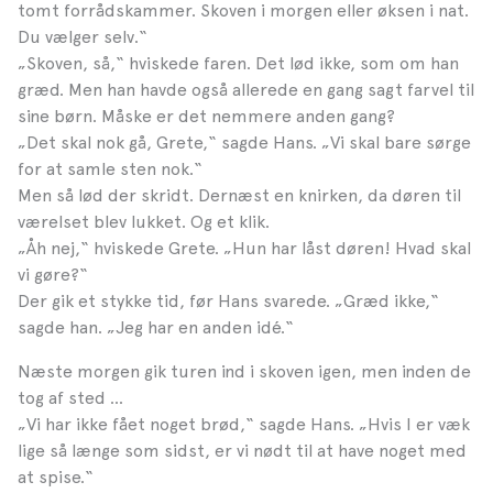
tomt forrådskammer. Skoven i morgen eller øksen i nat.
Du vælger selv.“
„Skoven, så,“ hviskede faren. Det lød ikke, som om han
græd. Men han havde også allerede en gang sagt farvel til
sine børn. Måske er det nemmere anden gang?
„Det skal nok gå, Grete,“ sagde Hans. „Vi skal bare sørge
for at samle sten nok.“
Men så lød der skridt. Dernæst en knirken, da døren til
værelset blev lukket. Og et klik.
„Åh nej,“ hviskede Grete. „Hun har låst døren! Hvad skal
vi gøre?“
Der gik et stykke tid, før Hans svarede. „Græd ikke,“
sagde han. „Jeg har en anden idé.“
Næste morgen gik turen ind i skoven igen, men inden de
tog af sted …
„Vi har ikke fået noget brød,“ sagde Hans. „Hvis I er væk
lige så længe som sidst, er vi nødt til at have noget med
at spise.“