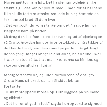
Moren iagttog ham lidt. Det havde hun tydeligvis ikke
tænkt sig – det var jo spild af mad – men for at børnene
ikke skulle fatte mistanke, smilede hun og hentede en
tør humpel brød til dem hver.
„Det var godt, du kom i tanke om det,“ sagde hun og
klappede ham på kinden.
Så drog den lille familie ind i skoven, og ud af øjenkrogen
så Grete, hvordan hendes bror brækkede små stykker af
det hårde brød, som han smed på jorden. De gik langt
denne gang, meget længere end sidst, helt derind, hvor
træerne stod så tæt, at man ikke kunne se himlen, og
skovbunden altid var fugtig.
Stadig fortsatte de, og uden forældrene så det, gav
Grete Hans sit brød, da han til sidst løb tør.
Fortsatte.
Til sidst stoppede moren op. Hun kiggede på sin mand
og nikkede.
„Det her er et godt sted,“ sagde hun og vendte sig mod