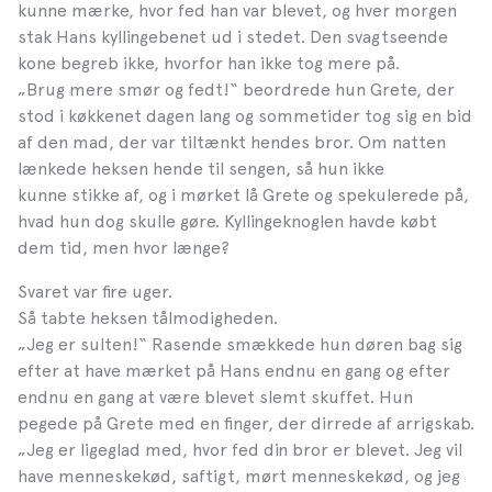
kunne mærke, hvor fed han var blevet, og hver morgen
stak Hans kyllingebenet ud i stedet. Den svagtseende
kone begreb ikke, hvorfor han ikke tog mere på.
„Brug mere smør og fedt!“ beordrede hun Grete, der
stod i køkkenet dagen lang og sommetider tog sig en bid
af den mad, der var tiltænkt hendes bror. Om natten
lænkede heksen hende til sengen, så hun ikke
kunne stikke af, og i mørket lå Grete og spekulerede på,
hvad hun dog skulle gøre. Kyllingeknoglen havde købt
dem tid, men hvor længe?
Svaret var fire uger.
Så tabte heksen tålmodigheden.
„Jeg er sulten!“ Rasende smækkede hun døren bag sig
efter at have mærket på Hans endnu en gang og efter
endnu en gang at være blevet slemt skuffet. Hun
pegede på Grete med en finger, der dirrede af arrigskab.
„Jeg er ligeglad med, hvor fed din bror er blevet. Jeg vil
have menneskekød, saftigt, mørt menneskekød, og jeg