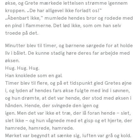
økse, og Grete mærkede lettelsen strømme igennem
kroppen. „De har alligevel ikke forladt os!“
„Åbenbart ikke,“ mumlede hendes bror og rodede med
en pind i flammerne. Det lød ikke, som om han selv
troede på det.
Minutter blev til timer, og børnene sørgede for at holde
liv i bålet. De kunne stadig høre deres far arbejde med
øksen.
Hug. Hug. Hug.
Han knoklede som en gal.
Timer blev til flere, og på et tidspunkt gled Gretes øjne
i, og lyden af hendes fars økse fulgte med ind i søvnen,
og hun drømte, at det var hende, der stod med øksen i
hånden. Hende, der svingede den igen og
igen. Men det var ikke et træ, der lå foran hende – slet,
slet ikke – og hun vågnede med et gisp og et hjerte, der
hamrede, hamrede, hamrede.
Mørket var begyndt at sænke sig, luften var grå og kold.