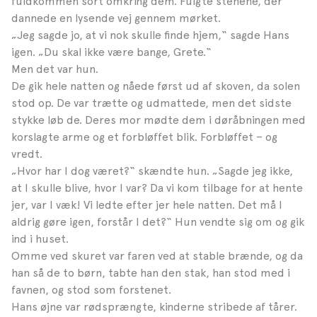
fuldkommen sort omkring dem. Fulgte stenene, der
dannede en lysende vej gennem mørket.
„Jeg sagde jo, at vi nok skulle finde hjem,“ sagde Hans
igen. „Du skal ikke være bange, Grete.“
Men det var hun.
De gik hele natten og nåede først ud af skoven, da solen
stod op. De var trætte og udmattede, men det sidste
stykke løb de. Deres mor mødte dem i døråbningen med
korslagte arme og et forbløffet blik. Forbløffet – og
vredt.
„Hvor har I dog været?“ skændte hun. „Sagde jeg ikke,
at I skulle blive, hvor I var? Da vi kom tilbage for at hente
jer, var I væk! Vi ledte efter jer hele natten. Det må I
aldrig gøre igen, forstår I det?“ Hun vendte sig om og gik
ind i huset.
Omme ved skuret var faren ved at stable brænde, og da
han så de to børn, tabte han den stak, han stod med i
favnen, og stod som forstenet.
Hans øjne var rødsprængte, kinderne stribede af tårer.