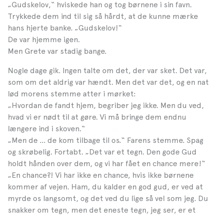
„Gudskelov,“ hviskede han og tog børnene i sin favn.
Trykkede dem ind til sig så hårdt, at de kunne mærke
hans hjerte banke. „Gudskelov!“
De var hjemme igen.
Men Grete var stadig bange.
Nogle dage gik. Ingen talte om det, der var sket. Det var,
som om det aldrig var hændt. Men det var det, og en nat
lød morens stemme atter i mørket:
„Hvordan de fandt hjem, begriber jeg ikke. Men du ved,
hvad vi er nødt til at gøre. Vi må bringe dem endnu
længere ind i skoven.“
„Men de … de kom tilbage til os.“ Farens stemme. Spag
og skrøbelig. Fortabt. „Det var et tegn. Den gode Gud
holdt hånden over dem, og vi har fået en chance mere!“
„En chance?! Vi har ikke en chance, hvis ikke børnene
kommer af vejen. Ham, du kalder en god gud, er ved at
myrde os langsomt, og det ved du lige så vel som jeg. Du
snakker om tegn, men det eneste tegn, jeg ser, er et