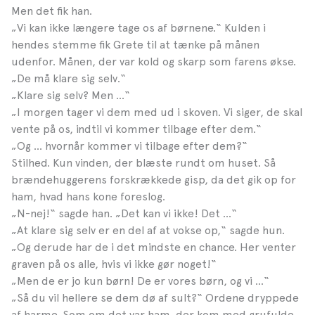
Men det fik han.
„Vi kan ikke længere tage os af børnene.“ Kulden i
hendes stemme fik Grete til at tænke på månen
udenfor. Månen, der var kold og skarp som farens økse.
„De må klare sig selv.“
„Klare sig selv? Men …“
„I morgen tager vi dem med ud i skoven. Vi siger, de skal
vente på os, indtil vi kommer tilbage efter dem.“
„Og … hvornår kommer vi tilbage efter dem?“
Stilhed. Kun vinden, der blæste rundt om huset. Så
brændehuggerens forskrækkede gisp, da det gik op for
ham, hvad hans kone foreslog.
„N-nej!“ sagde han. „Det kan vi ikke! Det …“
„At klare sig selv er en del af at vokse op,“ sagde hun.
„Og derude har de i det mindste en chance. Her venter
graven på os alle, hvis vi ikke gør noget!“
„Men de er jo kun børn! De er vores børn, og vi …“
„Så du vil hellere se dem dø af sult?“ Ordene dryppede
af harme. Som om det var ham, der kom med grufulde