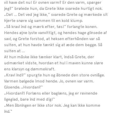
vil have det nu! Er ovnen varm? Er den varm, spørger
jeg?“ brølede hun, da Grete ikke svarede hurtigt nok.
„Det … Det ved jeg ikke,“ svarede Grete og mærkede sit
hjerte snøre sig sammen til en kold klump.
„Så kravl ind og mærk efter, tøs!“ forlangte konen.
Hendes øjne lyste vanvittigt, og hendes hage glinsede af
savl, og Grete forstod, at heksen efterhånden var så
sulten, at hun havde tænkt sig at æde dem begge. Så
sulten at …
At hun måske ikke tænker klart, indså Grete, der
udmærket vidste, hvordan et hul i maven kunne sløre
ens klarsyn og dømmekraft.
„Kravl ind?“ spurgte hun og åbnede den store ovnlåge.
Varmen bølgede imod hende. Jo, ovnen var varm.
Gloende. „Hvordan?“
„Hvordan?! Forlæns eller baglæns, jeg er revnende
ligeglad, bare ind med dig!“
„Men åbningen er ikke stor nok. Jeg kan ikke komme
ind.“