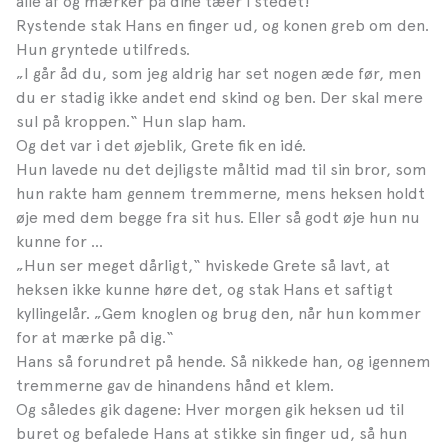
alle af og mærker på dine tæer i stedet!“
Rystende stak Hans en finger ud, og konen greb om den.
Hun gryntede utilfreds.
„I går åd du, som jeg aldrig har set nogen æde før, men
du er stadig ikke andet end skind og ben. Der skal mere
sul på kroppen.“ Hun slap ham.
Og det var i det øjeblik, Grete fik en idé.
Hun lavede nu det dejligste måltid mad til sin bror, som
hun rakte ham gennem tremmerne, mens heksen holdt
øje med dem begge fra sit hus. Eller så godt øje hun nu
kunne for …
„Hun ser meget dårligt,“ hviskede Grete så lavt, at
heksen ikke kunne høre det, og stak Hans et saftigt
kyllingelår. „Gem knoglen og brug den, når hun kommer
for at mærke på dig.“
Hans så forundret på hende. Så nikkede han, og igennem
tremmerne gav de hinandens hånd et klem.
Og således gik dagene: Hver morgen gik heksen ud til
buret og befalede Hans at stikke sin finger ud, så hun