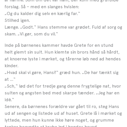
forslag. Så – med en slanges hvislen:
„Og du kalder dig selv en kærlig far.“
Stilhed igen.
Længe. „Godt.“ Hans stemme var grødet. Fuld af sorg og
skam. „Vi gør, som du vil.“
Inde på børnenes kammer havde Grete for en stund
helt glemt sin sult. Hun klemte sin brors hånd så hårdt,
at knoerne lyste i mørket, og tårerne løb ned ad hendes
kinder.
„Hvad skal vi gøre, Hans?“ græd hun. „De har tænkt sig
at …“
„Sch,“ lød det for tredje gang denne frygtelige nat, hvor
sulten og angsten bed med skarpe tænder. „Jeg har en
idé.“
Senere, da børnenes forældre var gået til ro, steg Hans
ud af sengen og listede ud af huset. Grete lå i mørket og
lyttede, men hun kunne ikke høre noget, og grumme
tanker begyndte at krybe ind i hendes hoved.