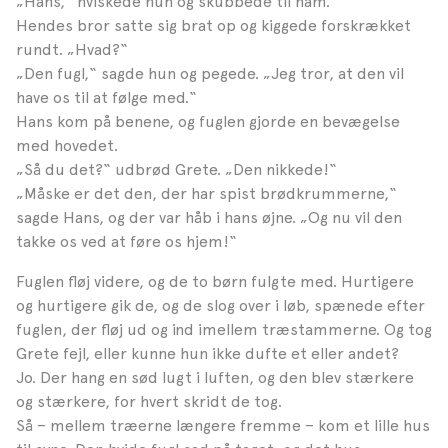
„Hans,“ hviskede hun og skubbede til ham.
Hendes bror satte sig brat op og kiggede forskrækket
rundt. „Hvad?“
„Den fugl,“ sagde hun og pegede. „Jeg tror, at den vil
have os til at følge med.“
Hans kom på benene, og fuglen gjorde en bevægelse
med hovedet.
„Så du det?“ udbrød Grete. „Den nikkede!“
„Måske er det den, der har spist brødkrummerne,“
sagde Hans, og der var håb i hans øjne. „Og nu vil den
takke os ved at føre os hjem!“
Fuglen fløj videre, og de to børn fulgte med. Hurtigere
og hurtigere gik de, og de slog over i løb, spænede efter
fuglen, der fløj ud og ind imellem træstammerne. Og tog
Grete fejl, eller kunne hun ikke dufte et eller andet?
Jo. Der hang en sød lugt i luften, og den blev stærkere
og stærkere, for hvert skridt de tog.
Så – mellem træerne længere fremme – kom et lille hus