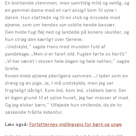
En knirkende stemmen, men samtidig mild og venlig, og
en gammel dame med et rart ansigt kom til syne i
døren. Hun støttede sig til en stok og missede med
øjnene, som om hendes syn voldte hende besvær.
Den hvide fugl fløj ned og landede på konens skulder, og
hun strøg den kærligt over fjerene.
„Undskyld,“ sagde Hans med munden fuld af
pandekage. „Men vi er faret vild. Fuglen førte os hertil.“
„Vi har været i skoven hele dagen og hele natten,“ sagde
Grete.
Konen kneb øjnene yderligere sammen. „I lyder som en
dreng og en pige. Ja, I må undskylde, men jeg ser
frygteligt dårligt. Kom ind, kom ind, stakkels børn. Der
er ingen grund til at spise huset, jeg har masser af mad.
Og jeg elsker børn,“ tilføjede hun smilende, da de to
søskende trådte indenfor.
Forfatternes yndlingsgys for børn og unge
Læs også: