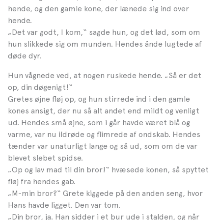
hende, og den gamle kone, der lænede sig ind over
hende.
„Det var godt, I kom,“ sagde hun, og det lød, som om
hun slikkede sig om munden. Hendes ånde lugtede af
døde dyr.
Hun vågnede ved, at nogen ruskede hende. „Så er det
op, din døgenigt!“
Gretes øjne fløj op, og hun stirrede ind i den gamle
kones ansigt, der nu så alt andet end mildt og venligt
ud. Hendes små øjne, som i går havde været blå og
varme, var nu ildrøde og flimrede af ondskab. Hendes
tænder var unaturligt lange og så ud, som om de var
blevet slebet spidse.
„Op og lav mad til din bror!“ hvæsede konen, så spyttet
fløj fra hendes gab.
„M-min bror?“ Grete kiggede på den anden seng, hvor
Hans havde ligget. Den var tom.
„Din bror, ja. Han sidder i et bur ude i stalden, og når