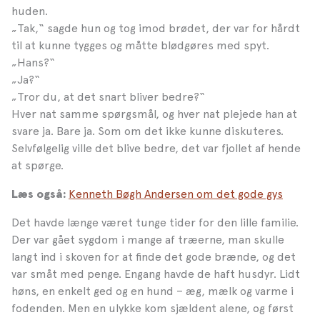
huden.
„Tak,“ sagde hun og tog imod brødet, der var for hårdt
til at kunne tygges og måtte blødgøres med spyt.
„Hans?“
„Ja?“
„Tror du, at det snart bliver bedre?“
Hver nat samme spørgsmål, og hver nat plejede han at
svare ja. Bare ja. Som om det ikke kunne diskuteres.
Selvfølgelig ville det blive bedre, det var fjollet af hende
at spørge.
Kenneth Bøgh Andersen om det gode gys
Læs også:
Det havde længe været tunge tider for den lille familie.
Der var gået sygdom i mange af træerne, man skulle
langt ind i skoven for at finde det gode brænde, og det
var småt med penge. Engang havde de haft husdyr. Lidt
høns, en enkelt ged og en hund – æg, mælk og varme i
fodenden. Men en ulykke kom sjældent alene, og først