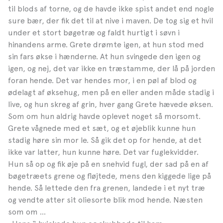
til blods af torne, og de havde ikke spist andet end nogle
sure bær, der fik det til at nive i maven. De tog sig et hvil
under et stort bøgetræ og faldt hurtigt i søvn i
hinandens arme. Grete drømte igen, at hun stod med
sin fars økse i hænderne. At hun svingede den igen og
igen, og nej, det var ikke en træstamme, der lå på jorden
foran hende. Det var hendes mor, i en pøl af blod og
ødelagt af øksehug, men på en eller anden måde stadig i
live, og hun skreg af grin, hver gang Grete hævede øksen.
Som om hun aldrig havde oplevet noget så morsomt.
Grete vågnede med et sæt, og et øjeblik kunne hun
stadig høre sin mor le. Så gik det op for hende, at det
ikke var latter, hun kunne høre. Det var fuglekvidder.
Hun så op og fik øje på en snehvid fugl, der sad på en af
bøgetræets grene og fløjtede, mens den kiggede lige på
hende. Så lettede den fra grenen, landede i et nyt træ
og vendte atter sit oliesorte blik mod hende. Næsten
som om …