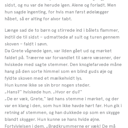
sidst, og nu var de herude igen. Alene og forladt. Men
hun sagde ingenting, for hvis man først ødelægger
håbet, så er alting for alvor tabt.
Længe sad de to børn og stirrede ind i bålets flammer,
indtil de til sidst – udmattede af sult og turen gennem
skoven – faldt i søvn.
Da Grete vågnede igen, var ilden gået ud og mørket
faldet på. Træerne var forvandlet til sære væsener, der
hviskede med sagte stemmer. Den knoglefarvede måne
hang på den sorte himmel som en blind guds øje og
fyldte skoven med et mælkehvidt lys.
Hun kunne ikke se sin bror nogen steder.
„Hans?“ hviskede hun. „Hvor er du?“
„De er væk, Grete,“ lød hans stemme i mørket, og der
var en klang i den, som hun ikke havde hørt før. Hun gik i
retning af stemmen, og han dukkede op som en skygge
blandt skygger. Hun kunne se hans hvide øjne.
Fortvivlelsen i dem. „Brødkrummerne er væk! De må