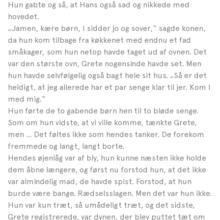
Hun gabte og så, at Hans også sad og nikkede med
hovedet.
„Jamen, kære børn, I sidder jo og sover,“ sagde konen,
da hun kom tilbage fra køkkenet med endnu et fad
småkager, som hun netop havde taget ud af ovnen. Det
var den største ovn, Grete nogensinde havde set. Men
hun havde selvfølgelig også bagt hele sit hus. „Så er det
heldigt, at jeg allerede har et par senge klar til jer. Kom I
med mig.“
Hun førte de to gabende børn hen til to bløde senge.
Som om hun vidste, at vi ville komme, tænkte Grete,
men … Det føltes ikke som hendes tanker. De forekom
fremmede og langt, langt borte.
Hendes øjenlåg var af bly, hun kunne næsten ikke holde
dem åbne længere, og først nu forstod hun, at det ikke
var almindelig mad, de havde spist. Forstod, at hun
burde være bange. Rædselsslagen. Men det var hun ikke.
Hun var kun træt, så umådeligt træt, og det sidste,
Grete registrerede, var dynen, der blev puttet tæt om