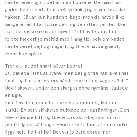
havde ræven gjort det af med hønsene. Dernæst var
geden faldet ned af en stejl skråning og havde brækket
nakken. Så var kun hunden tilbage, men de havde ikke
længere råd til at fodre den, og den aften var det ikke
træ, farens økse havde kløvet. Det havde været det
første hæderlige måltid mad i lang tid, selv om kødet
havde været sejt og magert, og Grete havde grædt,
mens hun spiste.
Tror du, at det snart bliver bedre?
Ja, plejede Hans at svare, men det gjorde han ikke i nat.
I nat tog han sin søsters hånd i mørket og sagde: „Sch.“
Ude i skoven, under den skarptslebne nymåne, tudede
en ugle.
Inde i hytten, uden for børnenes kammer, lød der
skridt. En sort skikkelse dukkede op i døråbningen. Den
blev stående lidt, og Grete forstod ikke, hvorfor hun
pludselig var så bange. Hvorfor følte hun, at hun skulle
ligge helt, helt stille? Det var jo bare deres mor.