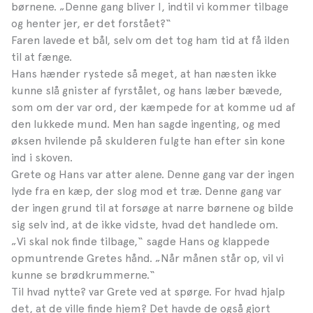
børnene. „Denne gang bliver I, indtil vi kommer tilbage
og henter jer, er det forstået?“
Faren lavede et bål, selv om det tog ham tid at få ilden
til at fænge.
Hans hænder rystede så meget, at han næsten ikke
kunne slå gnister af fyrstålet, og hans læber bævede,
som om der var ord, der kæmpede for at komme ud af
den lukkede mund. Men han sagde ingenting, og med
øksen hvilende på skulderen fulgte han efter sin kone
ind i skoven.
Grete og Hans var atter alene. Denne gang var der ingen
lyde fra en kæp, der slog mod et træ. Denne gang var
der ingen grund til at forsøge at narre børnene og bilde
sig selv ind, at de ikke vidste, hvad det handlede om.
„Vi skal nok finde tilbage,“ sagde Hans og klappede
opmuntrende Gretes hånd. „Når månen står op, vil vi
kunne se brødkrummerne.“
Til hvad nytte? var Grete ved at spørge. For hvad hjalp
det, at de ville finde hjem? Det havde de også gjort