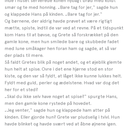
Inde i huset serverede konen nybagt brød med koldt
smør og te med honning. „Bare tag for jer,“ sagde hun
og klappede Hans på kinden. „Bare tag for jer.“
Og børnene, der aldrig havde prøvet at være rigtigt
mætte, spiste, indtil de var ved at revne. På et tidspunkt
kom Hans til at bøvse, og Grete så forskrækket på den
gamle kone, men hun smilede bare og skubbede fadet
med lune småkager hen foran ham og sagde, at så var
der plads til mere.
Så faldt Gretes blik på noget andet, og et øjeblik glemte
hun helt at spise. Ovre i det ene hjørne stod en stor
kiste, og den var så fyldt, at låget ikke kunne lukkes helt.
Fyldt med guld, perler og ædelstene. Hvad var dog det
her for et sted?
„Skal du ikke selv have noget at spise?“ spurgte Hans,
men den gamle kone rystede på hovedet.
„Jeg venter,“ sagde hun og klappede ham atter på
kinden. Eller gjorde hun? Grete var pludselig i tvivl. Hun
havde blinket og havde svært ved at åbne øjnene igen.