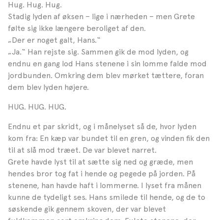
Hug. Hug. Hug.
Stadig lyden af øksen – lige i nærheden – men Grete
følte sig ikke længere beroliget af den.
„Der er noget galt, Hans.“
„Ja.“ Han rejste sig. Sammen gik de mod lyden, og
endnu en gang lod Hans stenene i sin lomme falde mod
jordbunden. Omkring dem blev mørket tættere, foran
dem blev lyden højere.
HUG. HUG. HUG.
Endnu et par skridt, og i månelyset så de, hvor lyden
kom fra: En kæp var bundet til en gren, og vinden fik den
til at slå mod træet. De var blevet narret.
Grete havde lyst til at sætte sig ned og græde, men
hendes bror tog fat i hende og pegede på jorden. På
stenene, han havde haft i lommerne. I lyset fra månen
kunne de tydeligt ses. Hans smilede til hende, og de to
søskende gik gennem skoven, der var blevet