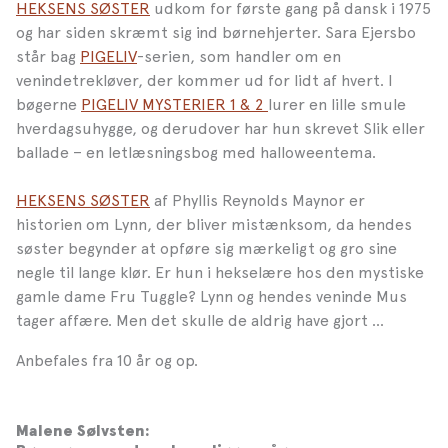
HEKSENS SØSTER
udkom for første gang på dansk i 1975
og har siden skræmt sig ind børnehjerter. Sara Ejersbo
står bag
PIGELIV
-serien, som handler om en
venindetrekløver, der kommer ud for lidt af hvert. I
bøgerne
PIGELIV MYSTERIER 1 & 2
lurer en lille smule
hverdagsuhygge, og derudover har hun skrevet Slik eller
ballade – en letlæsningsbog med halloweentema.
HEKSENS SØSTER
af Phyllis Reynolds Maynor er
historien om Lynn, der bliver mistænksom, da hendes
søster begynder at opføre sig mærkeligt og gro sine
negle til lange klør. Er hun i hekselære hos den mystiske
gamle dame Fru Tuggle? Lynn og hendes veninde Mus
tager affære. Men det skulle de aldrig have gjort ...
Anbefales fra 10 år og op.
Malene Sølvsten: