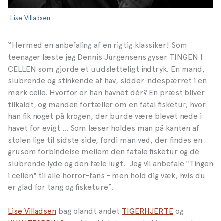
Lise Villadsen
“Hermed en anbefaling af en rigtig klassiker! Som
teenager læste jeg Dennis Jürgensens gyser TINGEN I
CELLEN som gjorde et uudsletteligt indtryk. En mand,
slubrende og stinkende af hav, sidder indespærret i en
mørk celle. Hvorfor er han havnet dér? En præst bliver
tilkaldt, og manden fortæller om en fatal fisketur, hvor
han fik noget på krogen, der burde være blevet nede i
havet for evigt … Som læser holdes man på kanten af
stolen lige til sidste side, fordi man ved, der findes en
grusom forbindelse mellem den fatale fisketur og dé
slubrende lyde og den fæle lugt. Jeg vil anbefale "Tingen
i cellen" til alle horror-fans - men hold dig væk, hvis du
er glad for tang og fisketure”.
Lise Villadsen
bag blandt andet
TIGERHJERTE
og