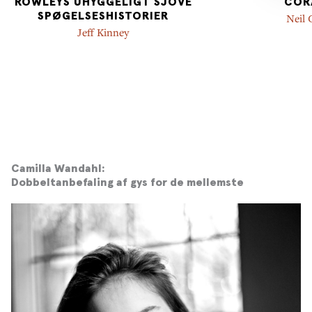
ROWLEYS UHYGGELIGT SJOVE
COR
SPØGELSESHISTORIER
Neil
Jeff Kinney
Camilla Wandahl:
Dobbeltanbefaling af gys for de mellemste