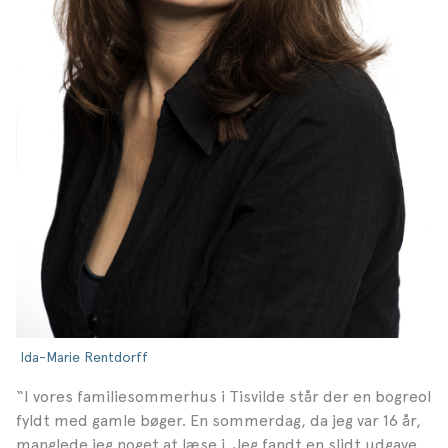
Ida-Marie Rentdorff
“I vores familiesommerhus i Tisvilde står der en bogreol
fyldt med gamle bøger. En sommerdag, da jeg var 16 år,
manglede jeg noget at læse i. Jeg fandt en slidt udgave