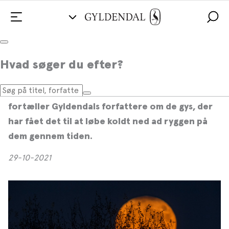
Forfatternes 6 yndlingsgys for børn &
Hvad søger du efter?
unge
Halloween er lige om hjørnet, og i den anledning
fortæller Gyldendals forfattere om de gys, der
har fået det til at løbe koldt ned ad ryggen på
dem gennem tiden.
29-10-2021