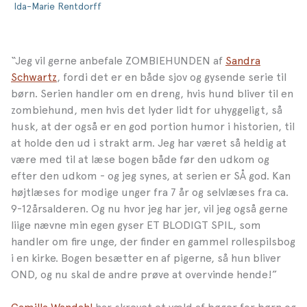
Ida-Marie Rentdorff
“Jeg vil gerne anbefale ZOMBIEHUNDEN af
Sandra
Schwartz
, fordi det er en både sjov og gysende serie til
børn. Serien handler om en dreng, hvis hund bliver til en
zombiehund, men hvis det lyder lidt for uhyggeligt, så
husk, at der også er en god portion humor i historien, til
at holde den ud i strakt arm. Jeg har været så heldig at
være med til at læse bogen både før den udkom og
efter den udkom - og jeg synes, at serien er SÅ god. Kan
højtlæses for modige unger fra 7 år og selvlæses fra ca.
9-12årsalderen. Og nu hvor jeg har jer, vil jeg også gerne
liige nævne min egen gyser ET BLODIGT SPIL, som
handler om fire unge, der finder en gammel rollespilsbog
i en kirke. Bogen besætter en af pigerne, så hun bliver
OND, og nu skal de andre prøve at overvinde hende!”