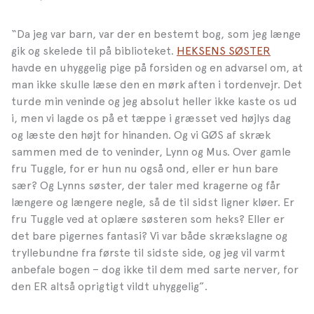
“Da jeg var barn, var der en bestemt bog, som jeg længe
gik og skelede til på biblioteket.
HEKSENS SØSTER
havde en uhyggelig pige på forsiden og en advarsel om, at
man ikke skulle læse den en mørk aften i tordenvejr. Det
turde min veninde og jeg absolut heller ikke kaste os ud
i, men vi lagde os på et tæppe i græsset ved højlys dag
og læste den højt for hinanden. Og vi GØS af skræk
sammen med de to veninder, Lynn og Mus. Over gamle
fru Tuggle, for er hun nu også ond, eller er hun bare
sær? Og Lynns søster, der taler med kragerne og får
længere og længere negle, så de til sidst ligner kløer. Er
fru Tuggle ved at oplære søsteren som heks? Eller er
det bare pigernes fantasi? Vi var både skrækslagne og
tryllebundne fra første til sidste side, og jeg vil varmt
anbefale bogen – dog ikke til dem med sarte nerver, for
den ER altså oprigtigt vildt uhyggelig”.