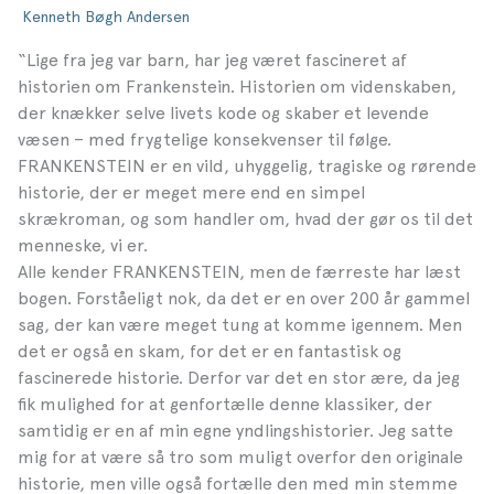
Kenneth Bøgh Andersen
“Lige fra jeg var barn, har jeg været fascineret af
historien om Frankenstein. Historien om videnskaben,
der knækker selve livets kode og skaber et levende
væsen – med frygtelige konsekvenser til følge.
FRANKENSTEIN er en vild, uhyggelig, tragiske og rørende
historie, der er meget mere end en simpel
skrækroman, og som handler om, hvad der gør os til det
menneske, vi er.
Alle kender FRANKENSTEIN, men de færreste har læst
bogen. Forståeligt nok, da det er en over 200 år gammel
sag, der kan være meget tung at komme igennem. Men
det er også en skam, for det er en fantastisk og
fascinerede historie. Derfor var det en stor ære, da jeg
fik mulighed for at genfortælle denne klassiker, der
samtidig er en af min egne yndlingshistorier. Jeg satte
mig for at være så tro som muligt overfor den originale
historie, men ville også fortælle den med min stemme