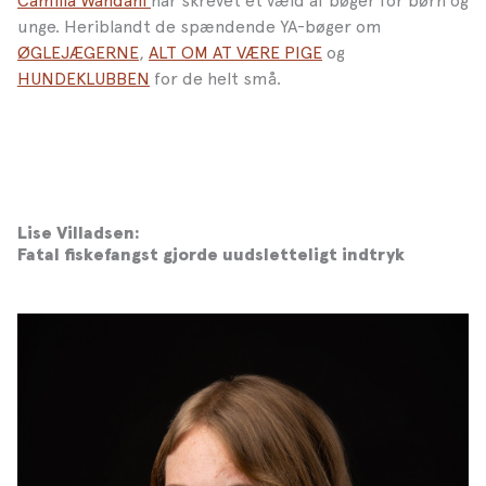
Camilla Wandahl
har skrevet et væld af bøger for børn og
unge. Heriblandt de spændende YA-bøger om
ØGLEJÆGERNE
,
ALT OM AT VÆRE PIGE
og
HUNDEKLUBBEN
for de helt små.
Lise Villadsen:
Fatal fiskefangst gjorde uudsletteligt indtryk