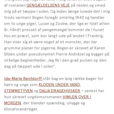
af romanen
GENGÆLDELSENS VEJE
på reolen og smed
mig på et tæppe i solen. Og inden længe isnede det i mig
trods varmen! Bogen foregår omkring 1840 og handler
om to unge piger, Lucan og Zosine, der lige er fyldt atten
år. Hårdt presset af pengemangel kommer de i huset
hos en præst, som bor langt ude på landet i Frankrig.
Han viser sig at være noget af et monster, der har
grumme planer for pigerne. Bogen er skrevet af Karen
Blixen under pseudonymet Pierre Andrézel og bygger på
virkelige begivenheder. Jeg fik i den grad pulsen op den
dag på tæppet ude i solen”.
Ida-Marie Rentdorff
står bag en lang række bøger for
børn og unge som
KLODEN UNDER VAND
,
STEMMETYVEN
og
DALIA DRAGEHVISKER
– senest har
hun skrevet ungdomsromanen
HIMLEN OVER I
MORGEN
, der blander spænding, uhygge og
klimaforandringer.