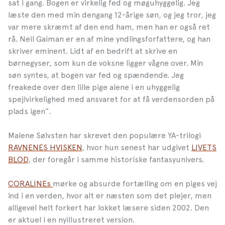
sat i gang. Bogen er virkelig fed og møguhyggelig. Jeg
læste den med min dengang 12-årige søn, og jeg tror, jeg
var mere skræmt af den end ham, men han er også ret
rå. Neil Gaiman er en af mine yndlingsforfattere, og han
skriver eminent. Lidt af en bedrift at skrive en
børnegyser, som kun de voksne ligger vågne over. Min
søn syntes, at bogen var fed og spændende. Jeg
freakede over den lille pige alene i en uhyggelig
spejlvirkelighed med ansvaret for at få verdensorden på
plads igen”.
Malene Sølvsten har skrevet den populære YA-trilogi
RAVNENES HVISKEN
, hvor hun senest har udgivet
LIVETS
BLOD
, der foregår i samme historiske fantasyunivers.
CORALINEs
mørke og absurde fortælling om en piges vej
ind i en verden, hvor alt er næsten som det plejer, men
alligevel helt forkert har lokket læsere siden 2002. Den
er aktuel i en nyillustreret version.