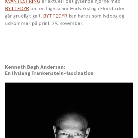
KVANTESPRING
er aktuel i det gysende hjørne med
BYTTEDYR
om en high school-udveksling i Florida der
går grueligt galt.
BYTTEDYR
kan høres som lydbog og
udkommer på print 29. november.
Kenneth Bøgh Andersen:
En livslang Frankenstein-fascination